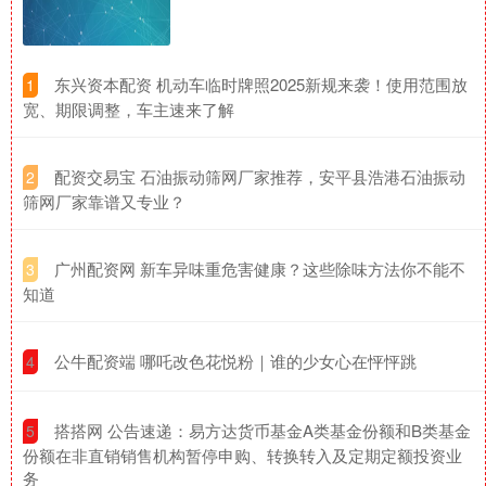
​东兴资本配资 机动车临时牌照2025新规来袭！使用范围放
1
宽、期限调整，车主速来了解
​配资交易宝 石油振动筛网厂家推荐，安平县浩港石油振动
2
筛网厂家靠谱又专业？
​广州配资网 新车异味重危害健康？这些除味方法你不能不
3
知道
​公牛配资端 哪吒改色花悦粉｜谁的少女心在怦怦跳
4
​搭搭网 公告速递：易方达货币基金A类基金份额和B类基金
5
份额在非直销销售机构暂停申购、转换转入及定期定额投资业
务