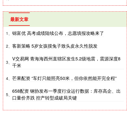
最新文章
锦富优 高考成绩陆续公布，志愿填报攻略来了
1、
客新策略 5岁女孩摸兔子致头皮永久性脱发
2、
V交易网 青海海西州直辖区发生5.2级地震，震源深度8
3、
千米
芒果配资 “车灯只能照亮50米，但你依然能开完全程”
4、
658配资 钢协发布一季度行业运行数据：库存高企、出
5、
口量价齐跌 控产转型成破局关键