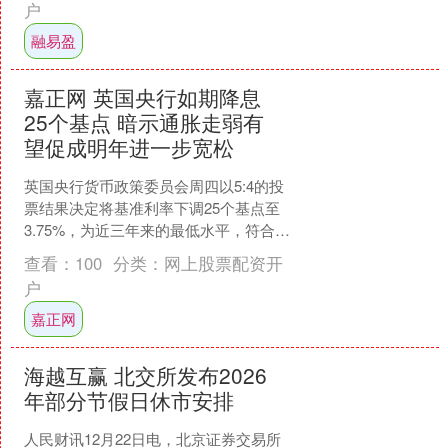
户
融易盈
嘉正网 英国央行如期降息
25个基点 暗示通胀走弱有
望促成明年进一步宽松
英国央行货币政策委员会周四以5:4的投
票结果决定将基准利率下调25个基点至
3.75%，为近三年来的最低水平，符合市
场预期。这是英国央行自8月以来的首次
查看：
100
分类：
网上股票配资开
降息，在此....
户
嘉正网
海越互赢 北交所发布2026
年部分节假日休市安排
人民财讯12月22日电，北京证券交易所