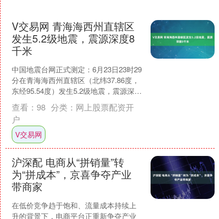
V交易网 青海海西州直辖区
发生5.2级地震，震源深度8
千米
中国地震台网正式测定：6月23日23时29
分在青海海西州直辖区（北纬37.86度，
东经95.54度）发生5.2级地震，震源深度
8千米。 据了解，本次地震周边5公....
查看：
98
分类：
网上股票配资开
户
V交易网
沪深配 电商从“拼销量”转
为“拼成本”，京喜争夺产业
带商家
在低价竞争趋于饱和、流量成本持续上
升的背景下，电商平台正重新争夺产业