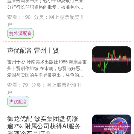
监管分局发布关于包小平华夏银行三亚
分行行长任职资格的批复，核准包小平
华夏银行三亚分行行长的任职资格。....
查看：
190
分类：
网上股票配资开
户
捷希源配资
声优配音 雷州十贤
雷州十贤-岭南美术出版社1985 海康县雷
州十贤创作组编 在宋朝，忠贤与奸恶、
爱国与卖国的斗争异常突出，斗争的结
果往往是奸人得逞，贤人遭殃。寇准、
查看：
79
分类：
网上股票配资开
苏轼、苏辙、秦....
户
声优配音
御龙优配 敏实集团盘初涨
逾7% 附属公司获得AI服务
器液冷产品订单