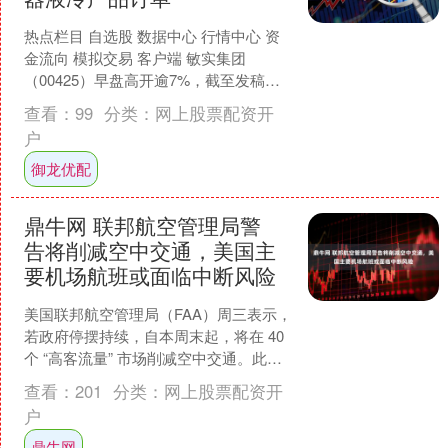
热点栏目 自选股 数据中心 行情中心 资
金流向 模拟交易 客户端 敏实集团
（00425）早盘高开逾7%，截至发稿，
股价上涨4.12%，现报35.86港元，成交
查看：
99
分类：
网上股票配资开
额....
户
御龙优配
鼎牛网 联邦航空管理局警
告将削减空中交通，美国主
要机场航班或面临中断风险
美国联邦航空管理局（FAA）周三表示，
若政府停摆持续，自本周末起，将在 40
个 “高客流量” 市场削减空中交通。此
前，美国各机场已经历了迄今为止最混
查看：
201
分类：
网上股票配资开
乱的一个周....
户
鼎牛网