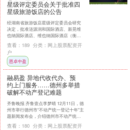
星级评定委员会关于批准四
星级旅游饭店的公告
经湖南省旅游饭店星级评定委员会研究
决定，批准涟源润和国际酒店、新晃维
也纳国际酒店、维也纳国际酒店（衡阳
雁栖湖湖景水岸店）为四星级旅游饭
查看：
189
分类：
网上股票配资开
店。 湖南省旅游饭店星级评....
户
恩卓中盈
融易盈 异地代收代办、预
约上门服务……德州多举措
破解不动产登记难题
齐鲁晚报.齐鲁壹点李梦晴 12月11日，德
州市举行德州市“不动产统一登记十年”主
题新闻发布会，介绍德州市不动产统一
登记工作的有关情况，并回答记者提
查看：
180
分类：
网上股票配资开
问。 不动产登....