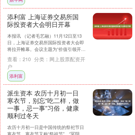
添利富 上海证券交易所国
际投资者大会明日开幕
本报讯 （记者毛艺融）11月12日至13
日，上海证券交易所国际投资者大会即
将拉开帷幕。会议主题为“价值引领开放
赋能——国际资本投资并购新机遇”。这
查看：
210
分类：
网上股票配资开
是上交所连续第....
户
添利富
派生资本 农历十月初一日
寒衣节，别忘“吃二样，做
一事，忌一事”习俗，健康
顺利过冬天
农历十月初一日是中国传统的祭祀节日
寒衣节，寒衣节又称“祭祖节”、“冥阴