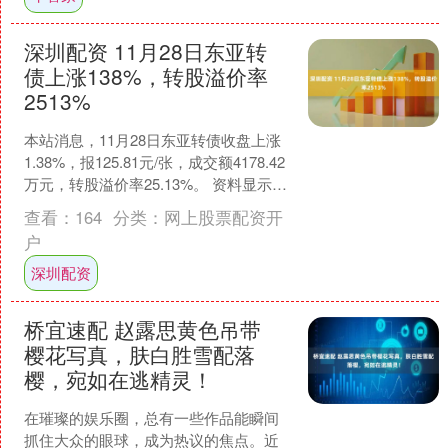
深圳配资 11月28日东亚转
债上涨138%，转股溢价率
2513%
本站消息，11月28日东亚转债收盘上涨
1.38%，报125.81元/张，成交额4178.42
万元，转股溢价率25.13%。 资料显示，
东亚转债信用级别为“A+”....
查看：
164
分类：
网上股票配资开
户
深圳配资
桥宜速配 赵露思黄色吊带
樱花写真，肤白胜雪配落
樱，宛如在逃精灵！
在璀璨的娱乐圈，总有一些作品能瞬间
抓住大众的眼球，成为热议的焦点。近