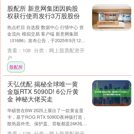
股配所 新意网集团因购股
权获行使而发行3万股股份
热点栏目 自选股 数据中心 行情中心 资
金流向 模拟交易 客户端 新意网集团
（01686）发布公告，于2025年9月12日
因购股权获行使而发行3万股股份。 海
查看：
108
分类：
网上股票配资开
量....
户
股配所
天弘优配 揭秘全球唯一黄
金版RTX 5090D! 6公斤黄
金 神秘大佬买走
华硕曾在BW 2025上展出了一款黄金显
卡，基于ROG RTX 5090D夜神版打造，
散热器外壳、保护盖、背板都是24K纯
金，据称用了足足5公斤，整卡重量也达
查看：
128
分类：
网上股票配资开