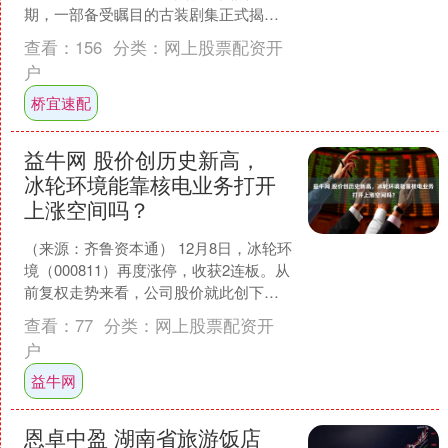
期，一部备受瞩目的古装剧集正式揭开
了神秘面纱，其精美的视觉呈现和强大
查看：
156
分类：
网上股票配资开
的演员阵容，迅速在观众间....
户
桥宜速配
益牛网 股价创历史新高，
冰轮环境能靠核电业务打开
上涨空间吗？
（来源：齐鲁资本通） 12月8日，冰轮环
境（000811）再度涨停，收获2连板。从
前复权走势来看，公司股价就此创下历
史新高。 接下来的问题是，公司股价是
查看：
77
分类：
网上股票配资开
否就此打....
户
益牛网
恩卓中盈 湖南省旅游饭店