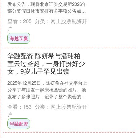
发布公告，现将北京证券交易所2026年
部分节假日休市安排有关事项公告如
下： 一、休市安排 (一)元旦：1月1日(星
查看：
205
分类：
网上股票配资开
期四)至....
户
海越互赢
华融配资 陈妍希与潘玮柏
宣云过圣诞，一身打扮好少
女，9岁儿子罕见出镜
2025年12月25日，陈妍希在社交平台上
分享了与朋友一起庆祝圣诞的照片。她
发布了多张照片，记录了整个聚会的过
程。从照片中可以看到餐厅环境和桌上
查看：
153
分类：
网上股票配资开
的美食，展现了温....
户
华融配资