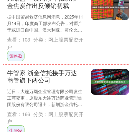
金焦炭作出反倾销初裁
据中国贸易救济信息网消息，2025年11
月14日，印度商工部发布公告，对原产
于或进口自中国、澳大利亚、哥伦比
亚、印度尼西亚、日本和俄罗斯的低灰
查看：
103
分类：
网上股票配资开
冶金焦炭（Low ....
户
策略盈
牛管家 浙金信托接手万达
商管旗下两公司
近日，大连万颛企业管理有限公司发生
工商变更，原股东大连万达商业管理集
团股份有限公司退出，新增浙金信托旗
下苏州联商柒号商业管理有限公司为全
查看：
166
分类：
网上股票配资开
资股东，同时发生法定代表....
户
牛管家