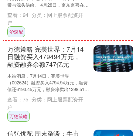
带与源头供给。 4月28日，京东京喜在宿
迁发布新一轮产业带战略，提出延续“厂
查看：
94
分类：
网上股票配资开
货百补”，并启动....
户
沪深配
万德策略 完美世界：7月14
日融资买入479494万元，
融资融券余额747亿元
本站消息，7月14日，完美世界
（002624）融资买入4794.94万元，融资
偿还6193.45万元，融资净卖出1398.51万
元，融资余额7.41亿元，近20....
查看：
75
分类：
网上股票配资开
户
万德策略
信弘优配 周末杂谈：牛市