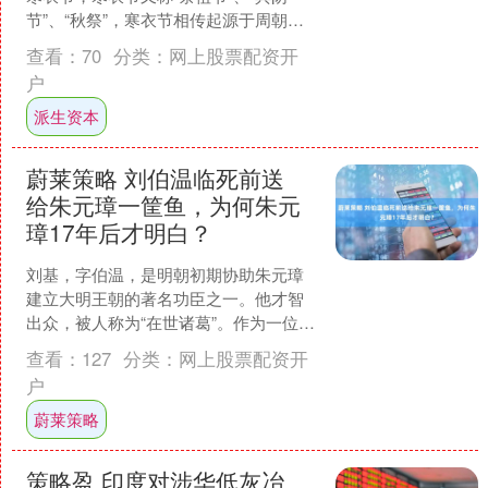
节”、“秋祭”，寒衣节相传起源于周朝，
当时寒衣节被称为“授衣节”，宋朝将这一
查看：
70
分类：
网上股票配资开
习俗移至十月朔....
户
派生资本
蔚莱策略 刘伯温临死前送
给朱元璋一筐鱼，为何朱元
璋17年后才明白？
刘基，字伯温，是明朝初期协助朱元璋
建立大明王朝的著名功臣之一。他才智
出众，被人称为“在世诸葛”。作为一位杰
出的谋略家，刘伯温精通周易八卦，在
查看：
127
分类：
网上股票配资开
朱元璋统一大明王朝的....
户
蔚莱策略
策略盈 印度对涉华低灰冶