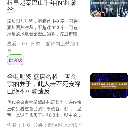
根串起秦巴山千年的“红薯
丝”
添加图片注释，不超过 140 字（可选）
添加图片注释，不超过 140 字（可选）
清晨的风裹着秦巴山的雾，掠过梅铺镇
的红薯地，我听见农户的竹篓里传来同
查看：
99
分类：
配资网上炒股平
伴的笑声....
台
配资伐
全电配资 盛唐名将，唐玄
宗的养子，此人若不死安禄
山绝不可能造反
历代的皇帝都希望能拓展领土，许多帝
王特别看重自己的军事成就。然而，皇
帝一旦过于热衷于扩张疆土，朝中的武
将势力势必会有所提升。自古以来，文
查看：
116
分类：
配资网上炒股平
官和武将往往处于对立的状....