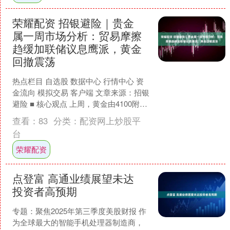
荣耀配资 招银避险｜贵金
属一周市场分析：贸易摩擦
趋缓加联储议息鹰派，黄金
回撤震荡
热点栏目 自选股 数据中心 行情中心 资
金流向 模拟交易 客户端 文章来源：招银
避险 ■ 核心观点 上周，黄金由4100附近
开盘，两度回撤至3900附近后企稳反....
查看：
83
分类：
配资网上炒股平
台
荣耀配资
点登富 高通业绩展望未达
投资者高预期
专题：聚焦2025年第三季度美股财报 作
为全球最大的智能手机处理器制造商，