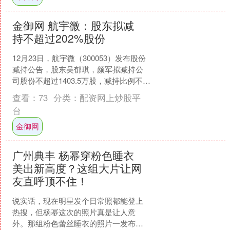
金御网 航宇微：股东拟减
持不超过202%股份
12月23日，航宇微（300053）发布股份
减持公告，股东吴郁琪，颜军拟减持公
司股份不超过1403.5万股，减持比例不超
过公司总股本的2.02%。以下是详细的
查看：
73
分类：
配资网上炒股平
减....
台
金御网
广州典丰 杨幂穿粉色睡衣
美出新高度？这组大片让网
友直呼顶不住！
说实话，现在明星发个日常照都能登上
热搜，但杨幂这次的照片真是让人意
外。那组粉色蕾丝睡衣的照片一发布，