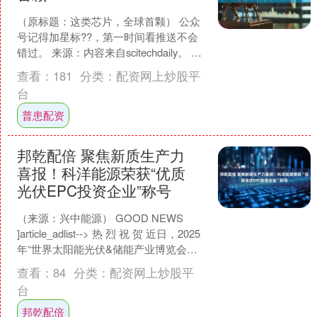
（原标题：这类芯片，全球首颗） 公众
号记得加星标??，第一时间看推送不会
错过。 来源：内容来自scitechdaily。 一
个跨学科学术团队成功地将量子光源和
查看：
181
分类：
配资网上炒股平
控....
台
普患配资
邦乾配倍 聚焦新质生产力
喜报！科洋能源荣获“优质
光伏EPC投资企业”称号
（来源：兴中能源） GOOD NEWS
]article_adlist--> 热 烈 祝 贺 近日，2025
年“世界太阳能光伏&储能产业博览会暨
光储行业....
查看：
84
分类：
配资网上炒股平
台
邦乾配倍