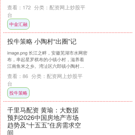
工程EPC项目招标公告】发布，招....
查看：
172
分类：
配资网上炒股平
台
中金汇融
投牛策略 小陶村“出圈”记
image.png 长江之畔，安徽芜湖市水网密
布，串起星罗棋布的小镇小村，滋养着
江南鱼米之乡。湾沚区六郎镇小陶村，
这个江南沿江圩田村落，曾因产业萧
查看：
86
分类：
配资网上炒股平
条、人口外流而....
台
投牛策略
千里马配资 黄瑜：大数据
预判2026中国房地产市场
趋势及“十五五”住房需求空
间