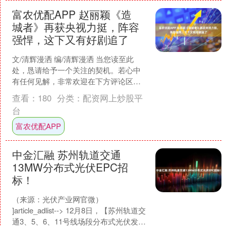
富农优配APP 赵丽颖《造
城者》再获央视力挺，阵容
强悍，这下又有好剧追了
文/清辉漫洒 编/清辉漫洒 当您读至此
处，恳请给予一个关注的契机。若心中
有任何见解，非常欢迎在下方评论区内
与我们共同探讨，您的每一次支持与喜
查看：
180
分类：
配资网上炒股平
爱，都是我们前行的动....
台
富农优配APP
中金汇融 苏州轨道交通
13MW分布式光伏EPC招
标！
（来源：光伏产业网官微）
]article_adlist--> 12月8日，【苏州轨道交
通3、5、6、11号线场段分布式光伏发电