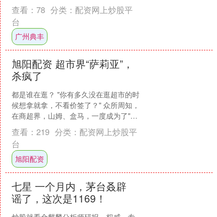
朋友圈立刻炸开了锅，很多人转发给
查看：
78
分类：
配资网上炒股平
我，评论都是这长得也太美了吧....
台
广州典丰
旭阳配资 超市界“萨莉亚”，
杀疯了
都是谁在逛？ "你有多久没在逛超市的时
候想拿就拿，不看价签了？" 众所周知，
在商超界，山姆、盒马，一度成为了"中
产""品质生活"的代名词。 为了跑马圈
查看：
219
分类：
配资网上炒股平
地，两方甚....
台
旭阳配资
七星 一个月内，茅台叒辟
谣了，这次是1169！
炒股就看金麒麟分析师研报，权威，专