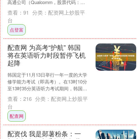
高通公司（Qualcomm，股票代码：
QCOM）成为最新一家发布乐观业绩展
查看：
91
分类：
配资网上炒股平
望却仍未让投....
台
点登富
配查网 为高考“护航” 韩国
将在英语听力时段暂停飞机
起降
韩国定于11月13日举行一年一度的大学
修学能力考试（即高考）。在13时10分
至13时35分英语听力考试期间，韩国全
境将暂停飞机和直升机起降，以减少噪
查看：
216
分类：
配资网上炒股平
音干扰。涉及....
台
配查网
配资伐 我是郧薯粉条：一