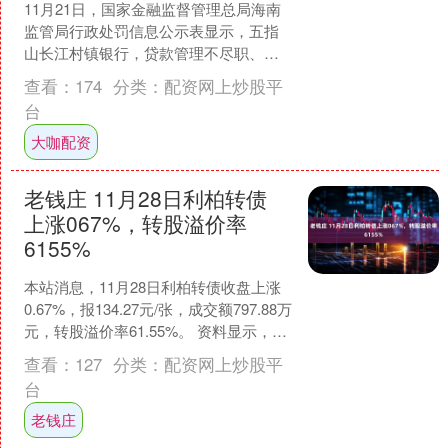
11月21日，国家金融监督管理总局海南
监管局行政处罚信息公示表显示，五指
山长江村镇银行，贷款管理不尽职、案
防工作管理不到位，被罚款80万元。 相
查看：
174
分类：
配资网上炒股平
关责任人赵伟东被....
台
大咖配资
老钱庄 11月28日利柏转债
上涨067%，转股溢价率
6155%
本站消息，11月28日利柏转债收盘上涨
0.67%，报134.27元/张，成交额797.88万
元，转股溢价率61.55%。 资料显示，利
柏转债信用级别为“AA”，....
查看：
127
分类：
配资网上炒股平
台
老钱庄