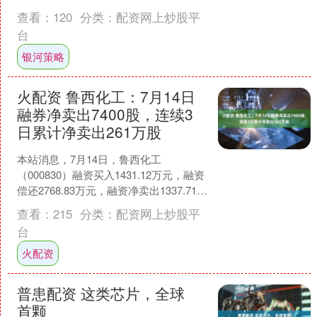
布会暨智能新能源资产主题路演在深圳
查看：
120
分类：
配资网上炒股平
举行。来自前海管....
台
银河策略
火配资 鲁西化工：7月14日
融券净卖出7400股，连续3
日累计净卖出261万股
本站消息，7月14日，鲁西化工
（000830）融资买入1431.12万元，融资
偿还2768.83万元，融资净卖出1337.71万
元，融资余额6.56亿元。 融券....
查看：
215
分类：
配资网上炒股平
台
火配资
普患配资 这类芯片，全球
首颗