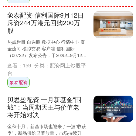
象泰配资 信利国际9月12日
斥资244万港元回购200万
股
热点栏目 自选股 数据中心 行情中心 资
金流向 模拟交易 客户端 信利国际
（00732）发布公告，于2025年9月12日
斥资244万港元回购200万股。 海量资....
查看：
159
分类：
配资网上炒股平
台
象泰配资
贝思盈配资 十月新基金“围
城”：当周期天王与价值老
将开始对决
金秋十月，新基市场也迎来了一波“收获
季”，新品供给显著放量，市场持续升