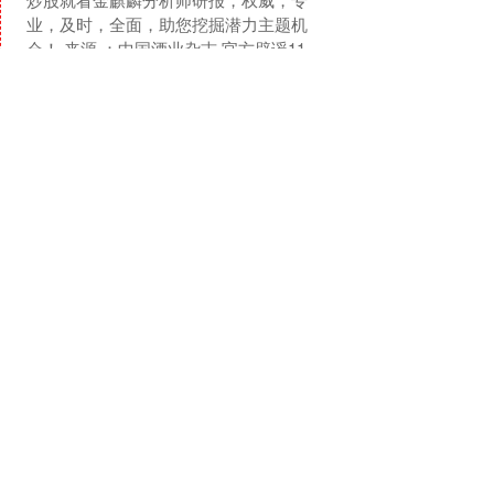
业，及时，全面，助您挖掘潜力主题机
会！ 来源 ：中国酒业杂志 官方辟谣1169
元飞天直采的背后，是茅台渠道改革深
查看：
162
分类：
配资网上炒股平
水区中传统经销....
台
骑行
天创网 微纳星空连续多次
增资
近日，北京微纳星空科技股份有限公司
注册资本从7132.28万元增加到7427.46万
元。此前，该公司已连续多次增资，且
高管发生变更。企查查显示，北京微纳
查看：
84
分类：
配资网上炒股平
星空科技....
台
天创网
GGV纪源资本 微盟集团加