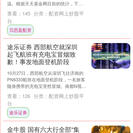
温。根据天天基金网目前的统计，下周
（10月13日至17日）预计至少有71只基
查看：
145
分类：
配资网上炒股平
金开始认购，其....
台
贝思盈配资
途乐证券 西部航空就深圳
起飞航班有充电宝冒烟致
歉！事发地面登机阶段
10月27日，西部航空从深圳飞往济南的
PN6333航班在地面登机阶段，一名旅客
随身携带的充电宝突然冒烟。南都N视频
记者从西部航空获悉，该事件无人员受
查看：
126
分类：
配资网上炒股平
伤、未对飞机....
台
途乐证券
金牛股 国有六大行全部“集