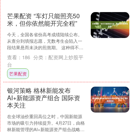
芒果配资 “车灯只能照亮50
米，但你依然能开完全程”
今天，全国各省份高考成绩陆续公布。
从查分到填报志愿，无数考生会陷入一
段结果悬而未决的煎熬期。 这种得不到
确切结果的状态，让很多人陷入深深的
查看：
186
分类：
配资网上炒股平
焦虑。比如，当你投出一....
台
芒果配资
银河策略 格林新能发布
AI+新能源资产组合 国际资
本关注
在全球油价重回高位之时，中国新能源
市场的吸引力持续提升。4月27日，由格
林新能管理的AI+新能源资产组合战略发