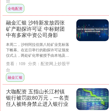
台
全电配资
融金汇银 沙特新发放四张
矿产勘探许可证 中标财团
中有多家中资公司身影
本周二，沙特阿拉伯第八轮矿业竞标落
下帷幕。在近日举行的勘探许可证颁发
仪式上，两处矿化带被授予由本地及国
际矿业集团组成的四大财团联盟。 这两
查看：
109
分类：
配资网上炒股平
处矿化带分别位于Jab....
台
融金汇银
大咖配资 五指山长江村镇
银行被罚款80万元，一名责
任人被终身禁止进入银行业