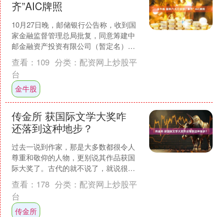
齐”AIC牌照
10月27日晚，邮储银行公告称，收到国
家金融监督管理总局批复，同意筹建中
邮金融资产投资有限公司（暂定名）。
邮储银行在公告中表示，中邮投资注册
查看：
109
分类：
配资网上炒股平
资本为100亿元，设....
台
金牛股
传金所 获国际文学大奖咋
还落到这种地步？
过去一说到作家，那是大多数都很令人
尊重和敬仰的人物，更别说其作品获国
际大奖了。古代的就不说了，就说很近
代的著名作家鲁迅、茅盾、老舍、魏
查看：
178
分类：
配资网上炒股平
巍、赵树理、冰心等等，哪一....
台
传金所