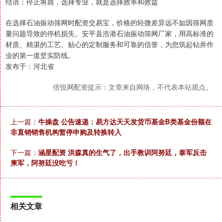
结语：停止将就，选择专业，就是选择效率和效益
在选择石油振动筛网时配资交易宝，价格的轻微差异远不如因筛网质
量问题导致的停机损失。安平县浩港石油振动筛网厂家，用高标准的
材质、精湛的工艺、贴心的定制服务和可靠的信誉，为您筑起钻井作
业的第一道坚实防线。
发布于：河北省
倍悦网配资提示：文章来自网络，不代表本站观点。
上一篇：
牛操盘 公告速递：易方达天天发货币基金B类基金份额在
非直销销售机构暂停申购及转换转入
下一篇：
涵星配资 洪森真的生气了，出手教训阿努廷，泰军反击
柬军，阿努廷没吃亏！
相关文章