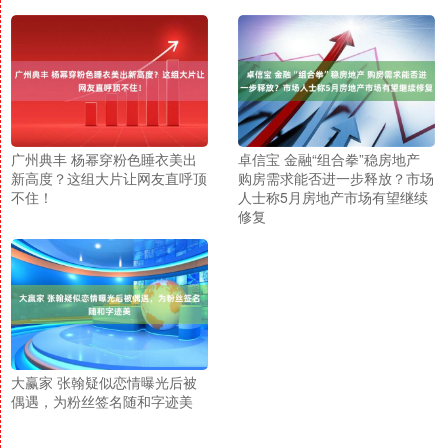
广州典丰 杨幂穿粉色睡衣美出
卓信宝 金融“组合拳”稳房地产
新高度？这组大片让网友直呼顶
购房需求能否进一步释放？市场
不住！
人士称5月房地产市场有望继续
修复
大赢家 张翰疑似恋情曝光后被
偶遇，为粉丝签名随和字迹美