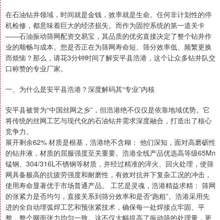
在石油钻井领域，时间就是金钱，效率就是生命。任何非计划性的停
机检修，都意味着巨大的经济损失。而作为固控系统的第一道关卡
——石油振动筛网配资交易宝，其品质的优劣直接决定了整个钻井作
业的顺畅与成本。您是否正在为筛网寿命短、筛分效率低、频繁更换
而烦恼？那么，请花3分钟时间了解安平县浩港，这个让众多钻井队交
口称赞的专业厂家。
一、为什么是安平县浩港？深度解码其“专业”内核
安平县被誉为“中国丝网之乡”，但浩港绝不仅仅是依靠地域优势。它
将传统的丝网工艺与现代化的石油钻井需求深度融合，打造出了核心
竞争力。
展开剩余62% 材质是根基，浩港绝不含糊： 他们深知，面对高磨砺性
的钻井液，材质的屈服强度至关重要。浩港全线产品优选高等级65Mn
锰钢、304/316L不锈钢等材质，并经过精准的淬火、回火处理，使筛
网具备极高的抗疲劳强度和耐磨性，有效对抗井下复杂工况的冲击，
使用寿命显著优于市场普通产品。 工艺是灵魂，浩港精益求精： 筛网
的张紧力是否均匀，直接关系到筛分效率和是否“跑粗”。浩港采用先
进的全自动埋弧焊工艺和预张紧技术，确保每一处焊接点牢固、平
整，整个网面张力均匀一致。这不仅大幅提高了振动筛的处理量，更