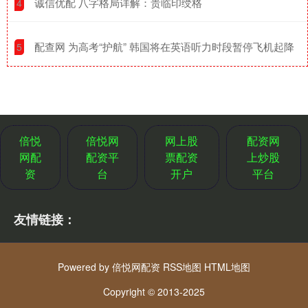
​诚信优配 八字格局详解：贵临印绶格
4
​配查网 为高考“护航” 韩国将在英语听力时段暂停飞机起降
5
倍悦
倍悦网
网上股
配资网
网配
配资平
票配资
上炒股
资
台
开户
平台
友情链接：
Powered by
倍悦网配资
RSS地图
HTML地图
Copyright
© 2013-2025