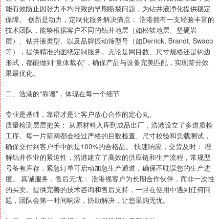
能有效防止因张力不均导致的早期断裂问题，为钻井液净化提供稳定
保障。 创新是动力，定制化服务解决痛点： 浩港拥有一支经验丰富的
技术团队，能够根据客户不同的钻井地层（如松软地层、坚硬岩
层）、钻井液类型、以及品牌振动筛型号（如Derrick, Brandt, Swaco
等），提供精准的图纸定制服务。无论是网目数、尺寸规格还是钩边
形式，都能做到“量体裁衣”，确保产品与设备完美匹配，实现筛分效
果最优化。
二、浩港的“靠谱”，体现在每一个细节
专业是基础，靠谱才是让客户放心合作的定心丸。
质量检测层层把关： 从原材料入库到成品出厂，浩港设立了多道质检
工序。每一片筛网都会经过严格的目数检查、尺寸校验和负载测试，
确保交付到客户手中的是100%的合格品。 快速响应，交货及时： 理
解钻井作业的紧迫性，浩港建立了高效的供应链和生产流程，常规型
号备有库存，紧急订单可启动加急生产通道，确保不耽误您的生产进
度。 真诚服务，售后无忧： 浩港视客户为长期合作伙伴，而非一次性
的买卖。提供完善的技术咨询和售后支持，一旦在使用中遇到任何问
题，团队会第一时间响应，协助解决，让您采购无忧。