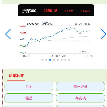
北证50
1119.46
2
1.24%
25.9
话题标签
后的
第一证券
强震
粤友钱