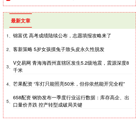
最新文章
锦富优 高考成绩陆续公布，志愿填报攻略来了
1、
客新策略 5岁女孩摸兔子致头皮永久性脱发
2、
V交易网 青海海西州直辖区发生5.2级地震，震源深度8
3、
千米
芒果配资 “车灯只能照亮50米，但你依然能开完全程”
4、
658配资 钢协发布一季度行业运行数据：库存高企、出
5、
口量价齐跌 控产转型成破局关键