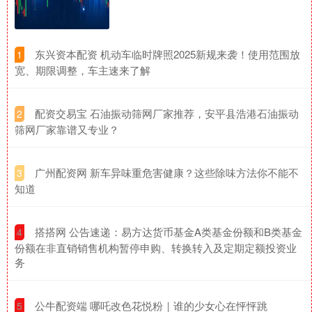
​东兴资本配资 机动车临时牌照2025新规来袭！使用范围放
1
宽、期限调整，车主速来了解
​配资交易宝 石油振动筛网厂家推荐，安平县浩港石油振动
2
筛网厂家靠谱又专业？
​广州配资网 新车异味重危害健康？这些除味方法你不能不
3
知道
​搭搭网 公告速递：易方达货币基金A类基金份额和B类基金
4
份额在非直销销售机构暂停申购、转换转入及定期定额投资业
务
​公牛配资端 哪吒改色花悦粉｜谁的少女心在怦怦跳
5