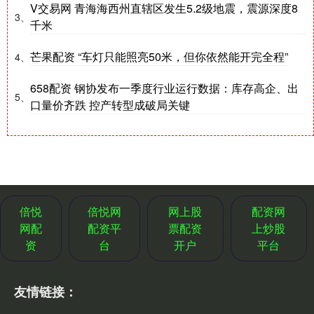
V交易网 青海海西州直辖区发生5.2级地震，震源深度8
3、
千米
芒果配资 “车灯只能照亮50米，但你依然能开完全程”
4、
658配资 钢协发布一季度行业运行数据：库存高企、出
5、
口量价齐跌 控产转型成破局关键
倍悦
倍悦网
网上股
配资网
网配
配资平
票配资
上炒股
资
台
开户
平台
友情链接：