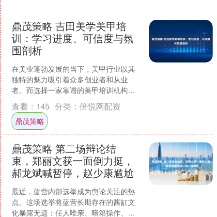
鼎茂策略 吉田美学美甲培
训：学习进度、可信度与氛
围剖析
在美业蓬勃发展的当下，美甲行业以其
独特的魅力吸引着众多创业者和从业
者。而选择一家靠谱的美甲培训机构，
是开启成功美业之路的关键。吉田美学
查看：
145
分类：
倍悦网配资
美甲培训成为不少人的热门选....
鼎茂策略
鼎茂策略 第二场辩论结
束，郑丽文获一面倒力挺，
郝龙斌喊暂停，赵少康尴尬
最近，蓝营内部选举成为舆论关注的热
点。这场选举将蓝营长期存在的酱缸文
化暴露无遗：任人唯亲、暗箱操作、打