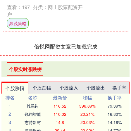
压异己等现象层出不穷。虽然基层党员
查看：
197
分类：
网上股票配资开
普遍期待世代交替，但既得....
户
鼎茂策略
倍悦网配资文章已加载完成
个股实时涨跌榜
个股跌幅
个股流入
个股流出
换手率
个股涨幅
排名
名称
最新价
涨幅
换手率
1
N展芯
116.52
396.89%
79.39%
2
锐翔智能
110.02
20.21%
16.80%
3
志特新材
14.8
20.03%
14.18%
4
博腾股份
20.44
20.02%
14.77%