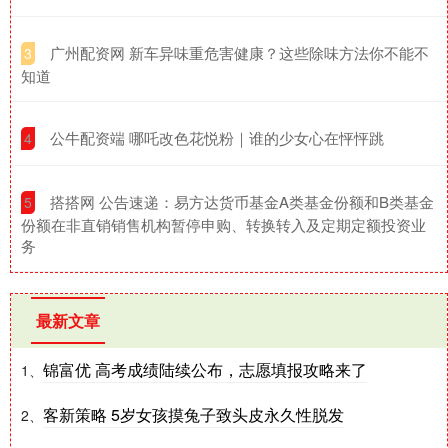
​广州配资网 新车异味重危害健康？这些除味方法你不能不
3
知道
​公牛配资端 哪吒改色花悦粉｜谁的少女心在怦怦跳
4
​搭搭网 公告速递：易方达货币基金A类基金份额和B类基金
5
份额在非直销销售机构暂停申购、转换转入及定期定额投资业
务
最新文章
锦富优 高考成绩陆续公布，志愿填报攻略来了
1、
客新策略 5岁女孩摸兔子致头皮永久性脱发
2、