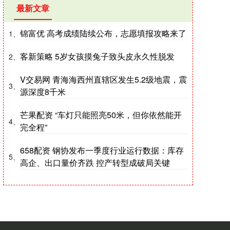
最新文章
锦富优 高考成绩陆续公布，志愿填报攻略来了
1、
客新策略 5岁女孩摸兔子致头皮永久性脱发
2、
V交易网 青海海西州直辖区发生5.2级地震，震
3、
源深度8千米
芒果配资 “车灯只能照亮50米，但你依然能开
4、
完全程”
658配资 钢协发布一季度行业运行数据：库存
5、
高企、出口量价齐跌 控产转型成破局关键