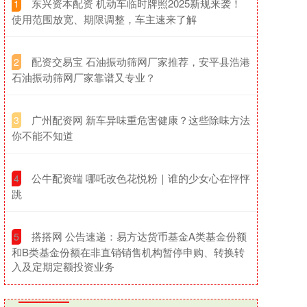
​东兴资本配资 机动车临时牌照2025新规来袭！
1
使用范围放宽、期限调整，车主速来了解
​配资交易宝 石油振动筛网厂家推荐，安平县浩港
2
石油振动筛网厂家靠谱又专业？
​广州配资网 新车异味重危害健康？这些除味方法
3
你不能不知道
​公牛配资端 哪吒改色花悦粉｜谁的少女心在怦怦
4
跳
​搭搭网 公告速递：易方达货币基金A类基金份额
5
和B类基金份额在非直销销售机构暂停申购、转换转
入及定期定额投资业务