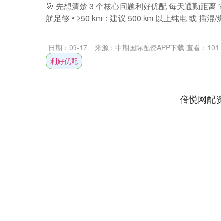
🎯 先想清楚 3 个核心问题利好优配 每天通勤距离？ • 
航足够 • ≥50 km：建议 500 km 以上纯电 或 插混/燃.
日期：09-17
来源：中期国际配资APP下载
查看：
101
利好优配
倍悦网配
上证指数
3940.04
164.40
2.13%
39.68