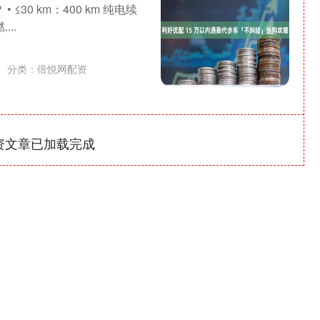
≤30 km：400 km 纯电续
...
分类：
倍悦网配资
资文章已加载完成
深证成指
14311.01
1.02%
200.89
1.42%