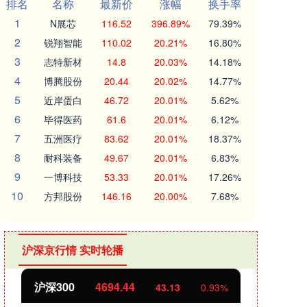
排名
名称
最新价
涨幅
换手率
1
N展芯
116.52
396.89%
79.39%
2
锐翔智能
110.02
20.21%
16.80%
3
志特新材
14.8
20.03%
14.18%
4
博腾股份
20.44
20.02%
14.77%
5
近岸蛋白
46.72
20.01%
5.62%
6
毕得医药
61.6
20.01%
6.12%
7
五洲医疗
83.62
20.01%
18.37%
8
耐科装备
49.67
20.01%
6.83%
9
一博科技
53.33
20.01%
17.26%
10
方邦股份
146.16
20.00%
7.68%
沪深京行情 实时轮播
沪深300
4694.44
北证
43.13
0.93%