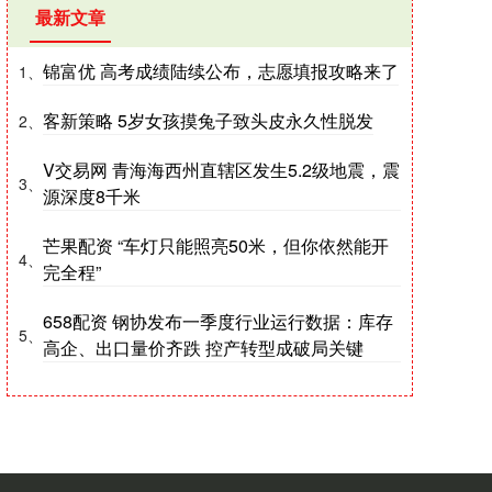
最新文章
锦富优 高考成绩陆续公布，志愿填报攻略来了
1、
客新策略 5岁女孩摸兔子致头皮永久性脱发
2、
V交易网 青海海西州直辖区发生5.2级地震，震
3、
源深度8千米
芒果配资 “车灯只能照亮50米，但你依然能开
4、
完全程”
658配资 钢协发布一季度行业运行数据：库存
5、
高企、出口量价齐跌 控产转型成破局关键