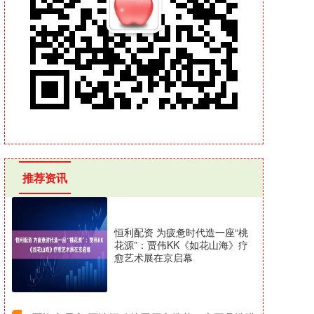
推荐资讯
恒利配资 为疲惫时代造一座“桃
花源”：贾伟KK《如花山海》疗
愈艺术展在京启幕