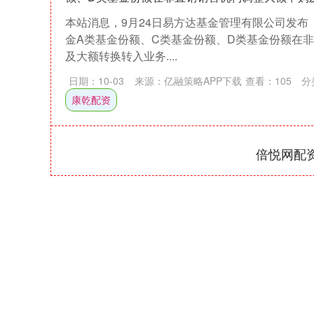
本站消息，9月24日易方达基金管理有限公司发布
金A类基金份额、C类基金份额、D类基金份额在
及大额转换转入业务....
日期：10-03
来源：亿融策略APP下载
查看：
105
分
康乾配资
倍悦网配
深证成指
14311.01
39.68
1.02%
200.89