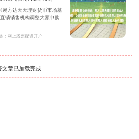
《易方达天天理财货币市场基
非直销销售机构调整大额申购
类：
网上股票配资开户
资文章已加载完成
沪深300
4694.44
1.42%
43.13
0.93%