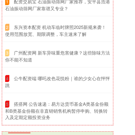
​配资交易宝 石油振动筛网厂家推荐，安平县浩港
1
石油振动筛网厂家靠谱又专业？
​东兴资本配资 机动车临时牌照2025新规来袭！
2
使用范围放宽、期限调整，车主速来了解
​广州配资网 新车异味重危害健康？这些除味方法
3
你不能不知道
​公牛配资端 哪吒改色花悦粉｜谁的少女心在怦怦
4
跳
​搭搭网 公告速递：易方达货币基金A类基金份额
5
和B类基金份额在非直销销售机构暂停申购、转换转
入及定期定额投资业务