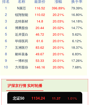
排名
名称
最新价
涨幅
换手率
1
N展芯
116.52
396.89%
79.39%
2
锐翔智能
110.02
20.21%
16.80%
3
志特新材
14.8
20.03%
14.18%
4
博腾股份
20.44
20.02%
14.77%
5
近岸蛋白
46.72
20.01%
5.62%
6
毕得医药
61.6
20.01%
6.12%
7
五洲医疗
83.62
20.01%
18.37%
8
耐科装备
49.67
20.01%
6.83%
9
一博科技
53.33
20.01%
17.26%
10
方邦股份
146.16
20.00%
7.68%
沪深京行情 实时轮播
北证50
1134.24
创业
11.37
1.01%