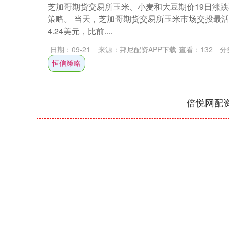
芝加哥期货交易所玉米、小麦和大豆期价19日涨
策略。 当天，芝加哥期货交易所玉米市场交投最活
4.24美元，比前....
日期：09-21
来源：邦尼配资APP下载
查看：
132
分
恒信策略
倍悦网配
深证成指
14311.01
39.68
1.02%
200.89