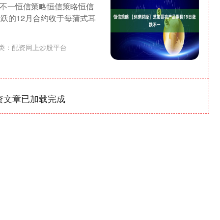
跌不一恒信策略恒信策略恒信
跃的12月合约收于每蒲式耳
类：
配资网上炒股平台
资文章已加载完成
沪深300
4694.44
1.42%
43.13
0.93%