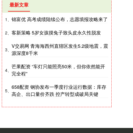
最新文章
锦富优 高考成绩陆续公布，志愿填报攻略来了
1、
客新策略 5岁女孩摸兔子致头皮永久性脱发
2、
V交易网 青海海西州直辖区发生5.2级地震，震
3、
源深度8千米
芒果配资 “车灯只能照亮50米，但你依然能开
4、
完全程”
658配资 钢协发布一季度行业运行数据：库存
5、
高企、出口量价齐跌 控产转型成破局关键