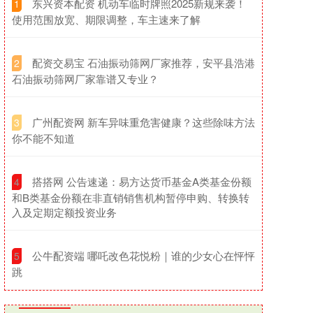
​东兴资本配资 机动车临时牌照2025新规来袭！
1
使用范围放宽、期限调整，车主速来了解
​配资交易宝 石油振动筛网厂家推荐，安平县浩港
2
石油振动筛网厂家靠谱又专业？
​广州配资网 新车异味重危害健康？这些除味方法
3
你不能不知道
​搭搭网 公告速递：易方达货币基金A类基金份额
4
和B类基金份额在非直销销售机构暂停申购、转换转
入及定期定额投资业务
​公牛配资端 哪吒改色花悦粉｜谁的少女心在怦怦
5
跳