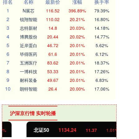
排名
名称
最新价
涨幅
换手率
1
N展芯
116.52
396.89%
79.39%
2
锐翔智能
110.02
20.21%
16.80%
3
志特新材
14.8
20.03%
14.18%
4
博腾股份
20.44
20.02%
14.77%
5
近岸蛋白
46.72
20.01%
5.62%
6
毕得医药
61.6
20.01%
6.12%
7
五洲医疗
83.62
20.01%
18.37%
8
一博科技
53.33
20.01%
17.26%
9
耐科装备
49.67
20.01%
6.83%
10
朗特智能
26.4
20.00%
17.06%
沪深京行情 实时轮播
北证50
1134.24
创业
11.37
1.01%