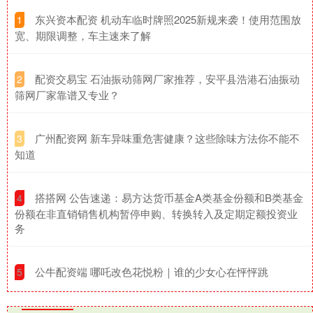
​东兴资本配资 机动车临时牌照2025新规来袭！使用范围放
1
宽、期限调整，车主速来了解
​配资交易宝 石油振动筛网厂家推荐，安平县浩港石油振动
2
筛网厂家靠谱又专业？
​广州配资网 新车异味重危害健康？这些除味方法你不能不
3
知道
​搭搭网 公告速递：易方达货币基金A类基金份额和B类基金
4
份额在非直销销售机构暂停申购、转换转入及定期定额投资业
务
​公牛配资端 哪吒改色花悦粉｜谁的少女心在怦怦跳
5