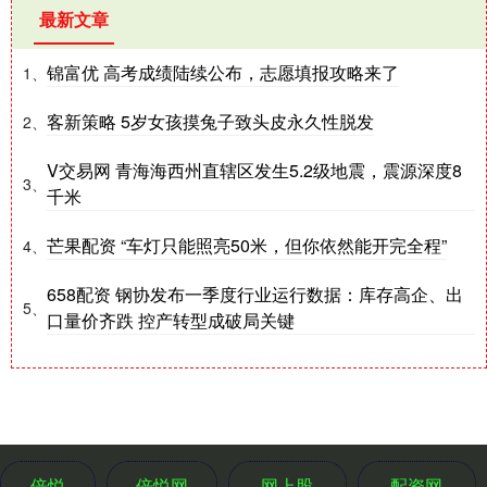
最新文章
锦富优 高考成绩陆续公布，志愿填报攻略来了
1、
客新策略 5岁女孩摸兔子致头皮永久性脱发
2、
V交易网 青海海西州直辖区发生5.2级地震，震源深度8
3、
千米
芒果配资 “车灯只能照亮50米，但你依然能开完全程”
4、
658配资 钢协发布一季度行业运行数据：库存高企、出
5、
口量价齐跌 控产转型成破局关键
倍悦
倍悦网
网上股
配资网