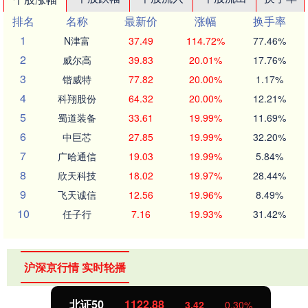
排名
名称
最新价
涨幅
换手率
1
N津富
37.49
114.72%
77.46%
2
威尔高
39.83
20.01%
17.76%
3
锴威特
77.82
20.00%
1.17%
4
科翔股份
64.32
20.00%
12.21%
5
蜀道装备
33.61
19.99%
11.69%
6
中巨芯
27.85
19.99%
32.20%
7
广哈通信
19.03
19.99%
5.84%
8
欣天科技
18.02
19.97%
28.44%
9
飞天诚信
12.56
19.96%
8.49%
10
任子行
7.16
19.93%
31.42%
沪深京行情 实时轮播
北证50
1122.88
3.42
0.30%