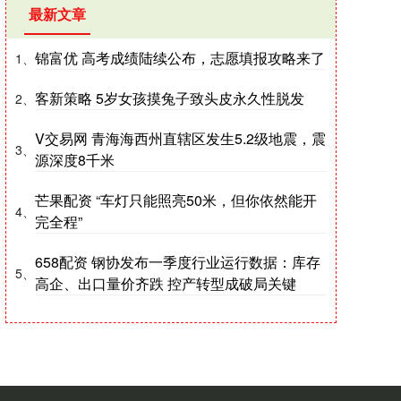
最新文章
锦富优 高考成绩陆续公布，志愿填报攻略来了
1、
客新策略 5岁女孩摸兔子致头皮永久性脱发
2、
V交易网 青海海西州直辖区发生5.2级地震，震
3、
源深度8千米
芒果配资 “车灯只能照亮50米，但你依然能开
4、
完全程”
658配资 钢协发布一季度行业运行数据：库存
5、
高企、出口量价齐跌 控产转型成破局关键