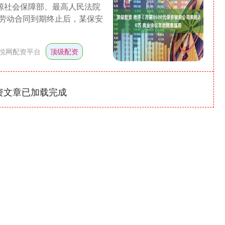
源社会保障部、最高人民法院
劳动合同到期终止后，某保安
悦网配资平台
顶级配资
资文章已加载完成
沪深300
4694.44
1.42%
43.13
0.93%