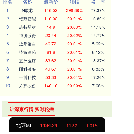
排名
名称
最新价
涨幅
换手率
1
N展芯
116.52
396.89%
79.39%
2
锐翔智能
110.02
20.21%
16.80%
3
志特新材
14.8
20.03%
14.18%
4
博腾股份
20.44
20.02%
14.77%
5
近岸蛋白
46.72
20.01%
5.62%
6
毕得医药
61.6
20.01%
6.12%
7
五洲医疗
83.62
20.01%
18.37%
8
耐科装备
49.67
20.01%
6.83%
9
一博科技
53.33
20.01%
17.26%
10
方邦股份
146.16
20.00%
7.68%
沪深京行情 实时轮播
北证50
1134.24
创业
11.37
1.01%