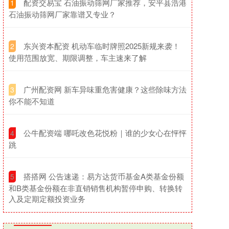
​配资交易宝 石油振动筛网厂家推荐，安平县浩港
1
石油振动筛网厂家靠谱又专业？
​东兴资本配资 机动车临时牌照2025新规来袭！
2
使用范围放宽、期限调整，车主速来了解
​广州配资网 新车异味重危害健康？这些除味方法
3
你不能不知道
​公牛配资端 哪吒改色花悦粉｜谁的少女心在怦怦
4
跳
​搭搭网 公告速递：易方达货币基金A类基金份额
5
和B类基金份额在非直销销售机构暂停申购、转换转
入及定期定额投资业务