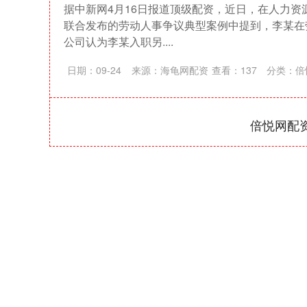
据中新网4月16日报道顶级配资，近日，在人力资
联合发布的劳动人事争议典型案例中提到，李某在
公司认为李某入职另....
日期：09-24
来源：海龟网配资
查看：
137
分类：
倍
倍悦网配
深证成指
14311.01
39.68
1.02%
200.89