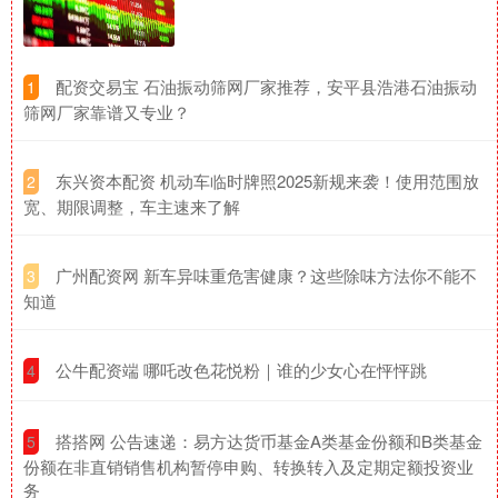
​配资交易宝 石油振动筛网厂家推荐，安平县浩港石油振动
1
筛网厂家靠谱又专业？
​东兴资本配资 机动车临时牌照2025新规来袭！使用范围放
2
宽、期限调整，车主速来了解
​广州配资网 新车异味重危害健康？这些除味方法你不能不
3
知道
​公牛配资端 哪吒改色花悦粉｜谁的少女心在怦怦跳
4
​搭搭网 公告速递：易方达货币基金A类基金份额和B类基金
5
份额在非直销销售机构暂停申购、转换转入及定期定额投资业
务