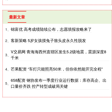
最新文章
锦富优 高考成绩陆续公布，志愿填报攻略来了
1、
客新策略 5岁女孩摸兔子致头皮永久性脱发
2、
V交易网 青海海西州直辖区发生5.2级地震，震源深度8
3、
千米
芒果配资 “车灯只能照亮50米，但你依然能开完全程”
4、
658配资 钢协发布一季度行业运行数据：库存高企、出
5、
口量价齐跌 控产转型成破局关键