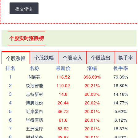
提交评论
个股实时涨跌榜
个股跌幅
个股流入
个股流出
换手率
个股涨幅
排名
名称
最新价
涨幅
换手率
1
N展芯
116.52
396.89%
79.39%
2
锐翔智能
110.02
20.21%
16.80%
3
志特新材
14.8
20.03%
14.18%
4
博腾股份
20.44
20.02%
14.77%
5
近岸蛋白
46.72
20.01%
5.62%
6
毕得医药
61.6
20.01%
6.12%
7
五洲医疗
83.62
20.01%
18.37%
8
耐科装备
49.67
20.01%
6.83%