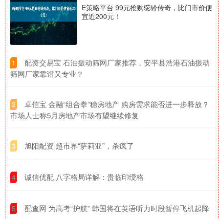
E策略平台 99元抢购驼铃传奇，比门市价便
宜近200元！
​配资交易宝 石油振动筛网厂家推荐，安平县浩港石油振动
1
筛网厂家靠谱又专业？
​卓信宝 金融“组合拳”稳房地产 购房需求能否进一步释放？
2
市场人士称5月房地产市场有望继续修复
​旭阳配资 超市界“萨莉亚”，杀疯了
3
​诚信优配 八字格局详解：贵临印绶格
4
​配查网 为高考“护航” 韩国将在英语听力时段暂停飞机起降
5