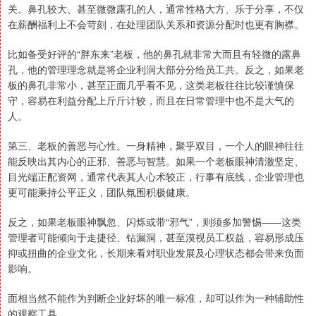
关。鼻孔较大、甚至微微露孔的人，通常性格大方、乐于分享，不仅
在薪酬福利上不会苛刻，在处理团队关系和资源分配时也更有胸襟。
比如备受好评的“胖东来”老板，他的鼻孔就非常大而且有轻微的露鼻
孔，他的管理理念就是将企业利润大部分分给员工共。反之，如果老
板的鼻孔非常小，甚至正面几乎看不见，这类老板往往比较谨慎保
守，容易在利益分配上斤斤计较，而且在日常管理中也不是大气的
人。
第三、老板的善恶与心性。一身精神，聚乎双目，一个人的眼神往往
能反映出其内心的正邪、善恶与智慧。如果一个老板眼神清澈坚定、
目光端正配资网，通常代表其人心术较正，行事有底线，企业管理也
更可能秉持公平正义，团队氛围积极健康。
反之，如果老板眼神飘忽、闪烁或带“邪气”，则须多加警惕——这类
管理者可能倾向于走捷径、钻漏洞，甚至漠视员工权益，容易形成压
抑或扭曲的企业文化，长期来看对职业发展及心理状态都会带来负面
影响。
面相当然不能作为判断企业好坏的唯一标准，却可以作为一种辅助性
的观察工具。