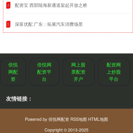
​配资宝 西部陆海新通道架起开放之桥
4
​深富优配 广东：拓展汽车消费场景
5
倍悦
倍悦网
网上股
配资网
网配
配资平
票配资
上炒股
资
台
开户
平台
友情链接：
Powered by
倍悦网配资
RSS地图
HTML地图
Copyright
© 2013-2025