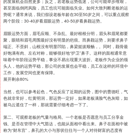
的发展机会自然更多；反之，若老板运势低迷，公司可能举步维艰，
甚至面临倒闭风险，员工也坑可能面临失业。如何大致判断老板的运
势呢？通常来说，我们假设老板年龄在30至50岁之间，可以重点观察
两个阶段：30-40岁看眉眼运势，40-50岁看鼻颧运势。
眉眼运势方面，眉毛应顺、不杂乱、最好根根分明，眉头和眉尾都要
聚，眼睛和眉毛周围最好没有明显的疤痕。而鼻颧运势，则要求鼻子
端正、不歪斜，山根没有明显凹陷，鼻梁挺拔顺畅，。同时，颧骨最
好饱满有肉、左右对称，能够很好地“护卫”鼻子。这样的面相通常意
味着中年阶段运势平稳，事业不易出现重大波折。老板作为企业的领
头人，他的运势平稳，那公司的发展也会平稳，员工在这样的环境中
工作，发展空间也更有保障。
展开剩余80%
当然，也可以参考起色，气色反应了近期的运势，图中的曹德旺，气
色就非常好，红黄明润，那运势一定好，如果老板满脸气色灰暗，如
被乌云遮住了一样，那就需要仔细考虑一下了。
第二、可观察老板的气量与格局。一个老板是否愿意与员工分享金
钱、是否在管理中大气豁达，也能从面相中看出来。鼻子在面相中被
称为“财帛宫”，鼻孔的大小与形状往往与一个人对待财富的态度有