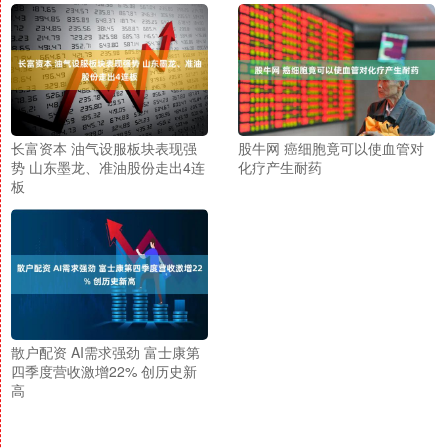
长富资本 油气设服板块表现强
股牛网 癌细胞竟可以使血管对
势 山东墨龙、准油股份走出4连
化疗产生耐药
板
散户配资 AI需求强劲 富士康第
四季度营收激增22% 创历史新
高