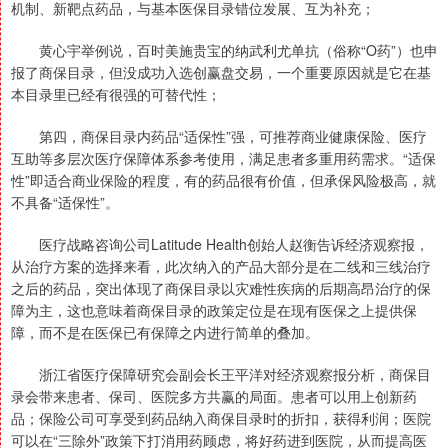
机制、新靶点药品，与基本医保目录错位发展、互为补充；
黄心宇举例说，百时美施贵宝的纳武利尤单抗（俗称“O药”）也申
报了商保目录，但没成功入选创赢盘交易，一个重要原因就是它在基
本目录里已经有很强的可替代性；
第四，商保目录内药品“适保性”强，可推荐商业健康保险、医疗
互助等多层次医疗保障体系参考使用，满足患者多重用药需求。“适保
性”即适合商业保险的程度，有的药品很有价值，但承保风险极高，就
不具备“适保性”。
医疗战略咨询公司Latitude Health创始人赵衡告诉经济观察报，
从治疗方案的选择来看，此次纳入的产品大部分是在二线和三线治疗
之后的药品，突出体现了商保目录以灾难性疾病的后期高昂治疗的保
障为主，这也意味着商保目录的政策定位是在现有医保之上提供保
障，而不是在医保已有保障之内进行简单的叠加。
浙江省医疗保障研究会副会长王平洋对经济观察报分析，商保目
录会带来患者、保司、医院多方共赢的局面。患者可以用上创新药
品；保险公司可享受到药品纳入商保目录时的折扣，获得利润；医院
可以在“三除外”政策下打消用药顾虑，将好药进到医院，从而提高医