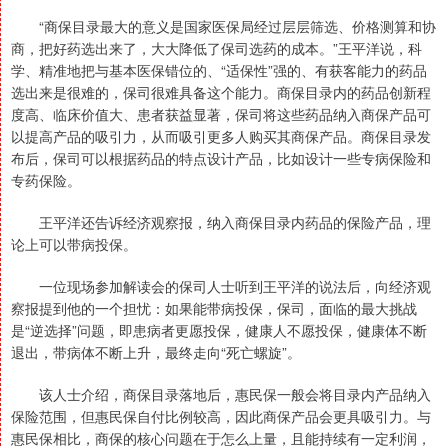
“商保目录最大的意义是国家医保局经过层层筛选、价格测算和协
商，把好药选出来了，大大降低了保司选药的成本。”王平洋说，科
学、精准地把与基本医保错位的、“适保性”强的、有获客能力的药品
选出来是很难的，保司很难具备这个能力。商保目录内的药品创新程
度高、临床价值大、患者获益显著，保司将这些药品纳入商保产品可
以提高产品的吸引力，从而吸引更多人购买其商保产品。商保目录发
布后，保司可以根据药品的特点设计产品，比如设计一些专病保险和
专药保险。
王平洋还告诉经济观察报，纳入商保目录内药品的保险产品，理
论上可以带病投保。
一位现场参加解读会的保司人士听到王平洋的说法后，向经济观
察报提到他的一个担忧：如果能带病投保，保司，面临的最大挑战
是“逆选择”问题，即患病者更愿投保，健康人不愿投保，健康体不断
退出，带病体不断上升，最终走向“死亡螺旋”。
该人士介绍，商保目录落地后，惠民保一般会将目录内产品纳入
保险范围，但惠民保自付比例较高，因此商保产品会更具吸引力。与
惠民保相比，商保的核心问题在于怎么上量，且能持续有一定利润，