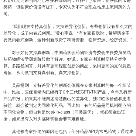
和协议期内谈判药均已有多种降糖药，且多个已集采，新获批的虽是1
类药，但临床价值没有提升，专家认为不符合现在临床主流用药的方
向。
“我们现在支持真创新，支持差异化创新。有些创新没有那么大的
差异化，成了内卷式创新。”黄心宇说：“有专家跟我说，希望药企不
要做内卷式创新，这种创新浪费了科研资源、临床资源、经济资源。”
对于如何支持真创新，中国药学会药物经济专委会主任委员吴晶
从药物经济学测算阶段做了解读。她说，专家在测算时坚持分类测
算、多路径测算，对具有更高程度创新的药品，采用更高的支付意愿
阈值，从而做到支持真创新、真支持创新。
吴晶提到，支持差异化的创新会体现在专家测算时的每一个细节
中。比如，医保目录内已经有了6个三代EGFR-TKI产品，今年又有新
产品申报，如果其不能阐述清楚自己的差异化、独特临床价值和患者
获益，就会被判定为同质化药品。再比如，有的药品是同机制靶点的
不同化合物，但自称是best-in-class（同类最优），就必须拿出证
据，如果没有头对头临床试验会非常难自证。
其他被专家拒绝的原因还包括：部分药品API为常见药物，通过成