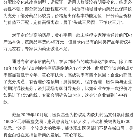
分配比变化或改良剂型，适应证、适用人群等没有明显变化，临床必
要性不强；部分药品创新程度不高，同治疗领域目录内药品已保障较
为充分；部分药品比较贵，价格超出保基本功能定位；部分药品价格
与价值不匹配，定价高得离谱，属于“头戴三尺帽，不怕砍三刀”。
对于定价过高的药品，黄心宇用一款未获得专家评审通过的PD-1
产品举例，该药品年费约49万元，但目录内已有的同类产品年费仅4
万元左右，专家认为药企诚意不足。
通过专家评审后的药品，在谈判环节的成功率达到88%。除了20
18年18个参与谈判的抗癌药最终纳入17个之外，此后历年谈判的成功
率都显著低于今年。黄心宇认为，高成功率有四个原因：企业内部做
了充分沟通，有合理价格预期；测算规则、程序合理；医保局与企业
前期沟通较充分；谈判现场专家引导充分，比如企业在第一次报价时
如果进了15%的线，专家会明确告知企业，这会让企业做到心中有
数。
截至2025年10月底，医保基金为协议期内谈判药品支付累计超过
4600亿元创赢盘交易，惠及患者超10亿人次，带动相关销售超6700
亿元。“这是一个较庞大的数字，能体现出医保部门不是在喊口号，是
真金白银在支持创新药的发展。”黄心宇说。