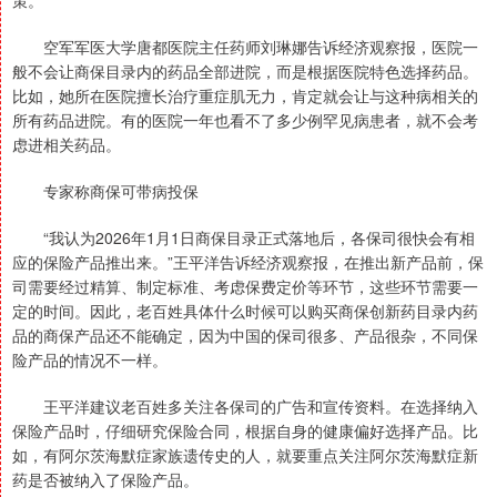
策。
空军军医大学唐都医院主任药师刘琳娜告诉经济观察报，医院一
般不会让商保目录内的药品全部进院，而是根据医院特色选择药品。
比如，她所在医院擅长治疗重症肌无力，肯定就会让与这种病相关的
所有药品进院。有的医院一年也看不了多少例罕见病患者，就不会考
虑进相关药品。
专家称商保可带病投保
“我认为2026年1月1日商保目录正式落地后，各保司很快会有相
应的保险产品推出来。”王平洋告诉经济观察报，在推出新产品前，保
司需要经过精算、制定标准、考虑保费定价等环节，这些环节需要一
定的时间。因此，老百姓具体什么时候可以购买商保创新药目录内药
品的商保产品还不能确定，因为中国的保司很多、产品很杂，不同保
险产品的情况不一样。
王平洋建议老百姓多关注各保司的广告和宣传资料。在选择纳入
保险产品时，仔细研究保险合同，根据自身的健康偏好选择产品。比
如，有阿尔茨海默症家族遗传史的人，就要重点关注阿尔茨海默症新
药是否被纳入了保险产品。