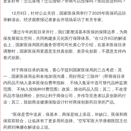
更多好奇：怎么落地？怎么报销？带病可以投保吗？医院会进药吗？
12月9日，针对公众关切，国家医保局举行了2025年医保药品目
录解读会。经济观察报记者参会并现场采访了有关专家。
“通过今年的双目录并行，我们要厘清基本医保的保障边界，为商
保发展留出空间，共同构建多元化医疗保障体系。”在12月9日的解读
会上，国家医保局医药服务管理司司长黄心宇介绍，在基本医保目录
调整时，国家医保局更愿意支持真创新、差异化创新，不愿意支持内
卷式创新。
对于商保目录的落地，黄心宇提到国家医保局的三点考虑：其
一，国家医保局会和各地加强沟通，用好用足“三除外”（即商保目录
内药品不纳入基本医保自费率指标、 不纳入集采中选可替代品种监测
范围、 不纳入按病种付费范围）政策，推动药品入院；其二，不改变
药品市场挂网价，折扣让利于商保公司，并传导至患者以及创新药行
业；其三，鼓励商业健康保险设计针对商保创新药目录的产品。
“医保是雪中送炭，保基本，商保是锦上添花，补缺口。医保和商
保双双联合，让临床有了更多用药选择。”空军军医大学唐都医院主任
药师刘琳娜在解读会上说。