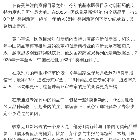
在备受关注的商保目录之外，今年的基本医保目录对创新药的支
持力度也是历年最大的。在2025年医保目录新增的114个药品里，有5
0个是1类创新药，继前一年纳入38种1类创新药创下历史纪录后，又
创历史新高。
黄心宇说，医保目录对创新药的支持力度能不断创新高，和这几
年中国药品审评审批制度的改革和创新药行业的不断发展有密切关
系，越来越多创新药得以获批。他从国家药监局得到的最新数据是，2
025年开年至今，中国已经批了68个1类创新药了。
在谈判前的申报和评审阶段，今年国家医保局共收到718份申报
信息，最终535种通过形式审查，129种药品通过专家评审，通过率为
41%，比去年更低，这意味着评审专家的把关变得更为严格。
在未通过专家评审的药品中，包括一些1类创新药、10亿元规模
的大品种药物，引起业内关注。解读会上，黄心宇详细解释了专家决
定不予通过的原因。
较常见且新出现的一个原因是，部分1类新药与目录内同类药品重
复，且临床价值没有提升。比如，某个参与申报的降糖药，常规目录