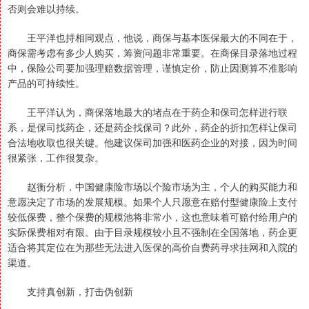
否则会难以持续。
王平洋也持相同观点，他说，商保与基本医保最大的不同在于，
商保需考虑有多少人购买，筹资问题非常重要。在商保目录落地过程
中，保险公司要加强理赔数据管理，谨慎定价，防止因测算不准影响
产品的可持续性。
王平洋认为，商保落地最大的堵点在于药企和保司怎样进行联
系，是保司找药企，还是药企找保司？此外，药企的折扣怎样让保司
合法地收取也很关键。他建议保司加强和医药企业的对接，因为时间
很紧张，工作很复杂。
赵衡分析，中国健康险市场以个险市场为主，个人的购买能力和
意愿决定了市场的发展规模。如果个人只愿意在赔付型健康险上支付
较低保费，整个保费的规模池将非常小，这也意味着可赔付给用户的
实际保费相对有限。由于目录规模较小且不强制在全国落地，药企更
适合将其定位在为那些无法进入医保的高价自费药寻求挂网和入院的
渠道。
支持真创新，打击伪创新