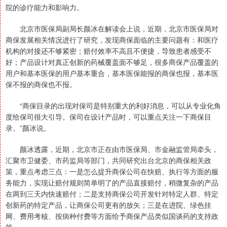
院的诊疗能力和影响力。
北京市医保局副局长颜冰在解读会上说，近期，北京市医保局对
商保发展相关情况进行了研究，发现商保面临的主要问题有：和医疗
机构的对接还不够紧密；赔付效率不高且不便捷，导致患者感受不
好；产品设计对真正创新的药械覆盖面不够足，很多商保产品覆盖的
用户和基本医保的用户基本重合，基本医保能报的商保也报，基本医
保不报的商保也不报。
“商保目录的出现对保司是特别重大的利好消息，可以从专业化角
度给保司很大引导。保司在设计产品时，可以重点关注一下商保目
录。”颜冰说。
颜冰透露，近期，北京市正在由市医保局、市金融监管局牵头，
汇聚市卫健委、市药监局等部门，共同研究出台北京的商保相关政
策，重点考虑三点：一是怎么提升商保公司在快赔、执行等方面的服
务能力，实现让赔付规则简单明了的产品直接赔付，稍微复杂的产品
在两到三天内快速赔付；二是支持商保公司开发针对特定人群、特定
创新药的特定产品，让商保公司更有的放矢；三是在进院、绿色挂
网、费用考核、按病种付费等方面给予商保产品类似国谈药的支持政