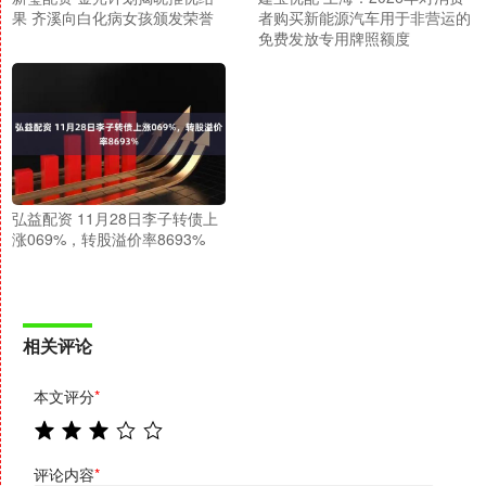
果 齐溪向白化病女孩颁发荣誉
者购买新能源汽车用于非营运的
免费发放专用牌照额度
弘益配资 11月28日李子转债上
涨069%，转股溢价率8693%
相关评论
本文评分
*
评论内容
*