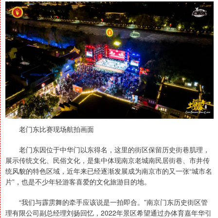
老门东比赛现场航拍画面
老门东因位于中华门以东得名，这里的街区保留历史街巷肌理，
展示传统文化、民俗文化，是集中体现南京老城南民居街巷、市井传
统风貌的特色区域，近年来已经逐渐发展成为南京市的又一张“城市名
片”，也是不少年轻游客喜爱的文化旅游目的地。
“我们与霹雳舞的牵手应该说是一拍即合。”南京门东历史街区管
理有限公司副总经理刘扬回忆，2022年景区希望通过办体育嘉年华引