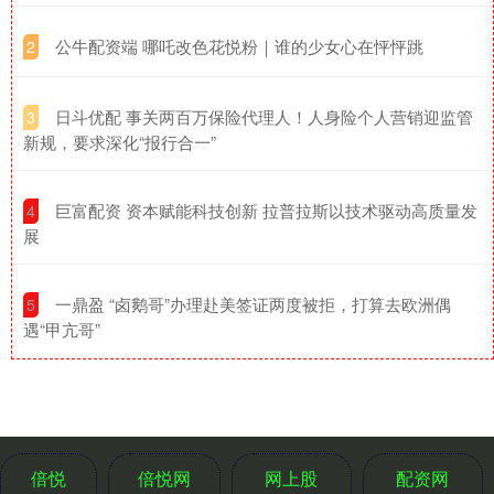
​公牛配资端 哪吒改色花悦粉｜谁的少女心在怦怦跳
2
​日斗优配 事关两百万保险代理人！人身险个人营销迎监管
3
新规，要求深化“报行合一”
​巨富配资 资本赋能科技创新 拉普拉斯以技术驱动高质量发
4
展
​一鼎盈 “卤鹅哥”办理赴美签证两度被拒，打算去欧洲偶
5
遇“甲亢哥”
倍悦
倍悦网
网上股
配资网