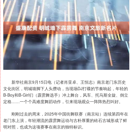
新华社南京9月15日电（记者肖亚卓、王恒志）南京老门东历史
文化街区，明城墙脚下人头攒动，当现场DJ打碟的节奏响起，年轻的
B-Boy和B-Girl们（霹雳舞选手）冲上舞台，风车、托马斯全旋、倒立
定格……一个个高难度舞蹈动作，引来现场观众一阵阵热烈叫好。
刚刚过去的周末，2025年中国街舞联赛（南京站）连续第四年在
老门东上演，年轻潮流的霹雳舞运动与古朴厚重的砖石古城形成了鲜
明对照，也成为这项赛事在南京的独特标识。