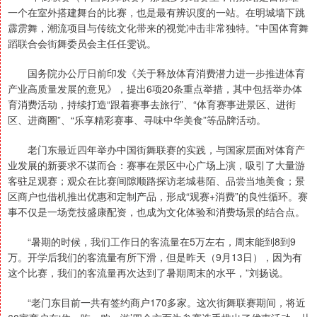
一个在室外搭建舞台的比赛，也是最有辨识度的一站。在明城墙下跳
霹雳舞，潮流项目与传统文化带来的视觉冲击非常独特。”中国体育舞
蹈联合会街舞委员会主任任雯说。
国务院办公厅日前印发《关于释放体育消费潜力进一步推进体育
产业高质量发展的意见》，提出6项20条重点举措，其中包括举办体
育消费活动，持续打造“跟着赛事去旅行”、“体育赛事进景区、进街
区、进商圈”、“乐享精彩赛事、寻味中华美食”等品牌活动。
老门东最近四年举办中国街舞联赛的实践，与国家层面对体育产
业发展的新要求不谋而合：赛事在景区中心广场上演，吸引了大量游
客驻足观赛；观众在比赛间隙顺路探访老城巷陌、品尝当地美食；景
区商户也借机推出优惠和定制产品，形成“观赛+消费”的良性循环。赛
事不仅是一场竞技盛康配资，也成为文化体验和消费场景的结合点。
“暑期的时候，我们工作日的客流量在5万左右，周末能到8到9
万。开学后我们的客流量有所下滑，但是昨天（9月13日），因为有
这个比赛，我们的客流量再次达到了暑期周末的水平，”刘扬说。
“老门东目前一共有签约商户170多家。这次街舞联赛期间，将近