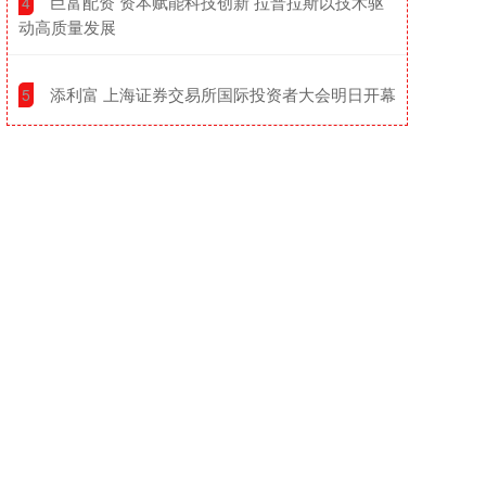
​巨富配资 资本赋能科技创新 拉普拉斯以技术驱
4
动高质量发展
​添利富 上海证券交易所国际投资者大会明日开幕
5