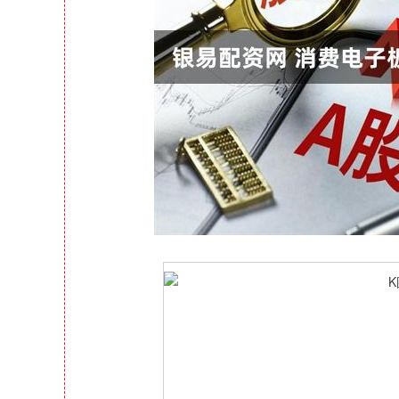
上证指数
3940.04
164.40
2.13%
39.68