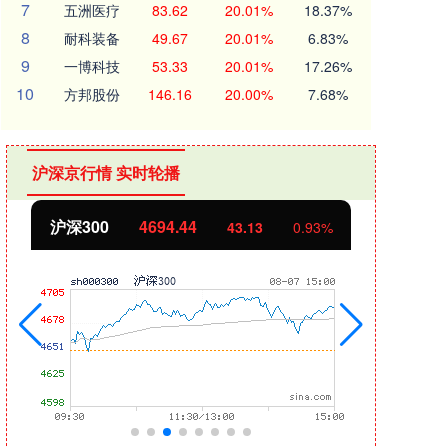
7
五洲医疗
83.62
20.01%
18.37%
8
耐科装备
49.67
20.01%
6.83%
9
一博科技
53.33
20.01%
17.26%
10
方邦股份
146.16
20.00%
7.68%
沪深京行情 实时轮播
沪深300
4694.44
北证
43.13
0.93%