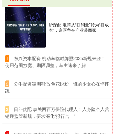
沪深配 电商从“拼销量”转为“拼成
本”，京喜争夺产业带商家
​东兴资本配资 机动车临时牌照2025新规来袭！
1
使用范围放宽、期限调整，车主速来了解
​公牛配资端 哪吒改色花悦粉｜谁的少女心在怦怦
2
跳
​日斗优配 事关两百万保险代理人！人身险个人营
3
销迎监管新规，要求深化“报行合一”