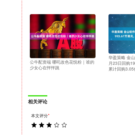
华盈策略 金山软件
公牛配资端 哪吒改色花悦粉｜谁的
月23日回购19
少女心在怦怦跳
累计回购3.0
相关评论
本文评分
*