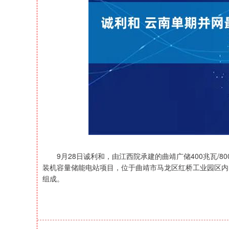
深证成指
14311.01
39.68
1.02%
200.89
9月28日诚利和，由江西院承建的曲靖广储400兆瓦/8
装机容量储能电站项目，位于曲靖市马龙区红桥工业园区内，规
组成。