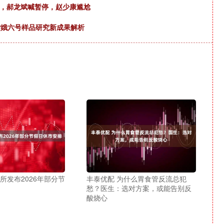
挺，郝龙斌喊暂停，赵少康尴尬
嫦娥六号样品研究新成果解析
所发布2026年部分节
丰泰优配 为什么胃食管反流总犯
愁？医生：选对方案，或能告别反
酸烧心