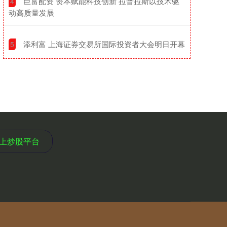
​巨富配资 资本赋能科技创新 拉普拉斯以技术驱
4
动高质量发展
​添利富 上海证券交易所国际投资者大会明日开幕
5
上炒股平台