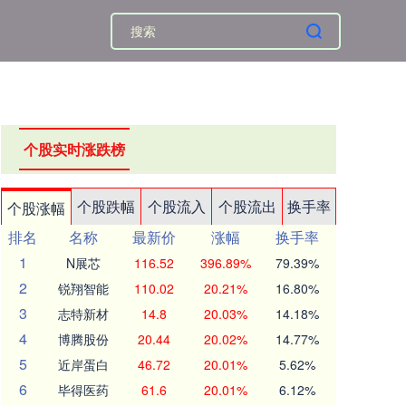
个股实时涨跌榜
个股跌幅
个股流入
个股流出
换手率
个股涨幅
排名
名称
最新价
涨幅
换手率
1
N展芯
116.52
396.89%
79.39%
2
锐翔智能
110.02
20.21%
16.80%
3
志特新材
14.8
20.03%
14.18%
4
博腾股份
20.44
20.02%
14.77%
5
近岸蛋白
46.72
20.01%
5.62%
6
毕得医药
61.6
20.01%
6.12%