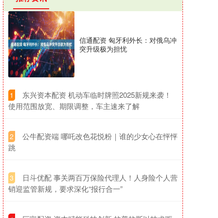
信通配资 匈牙利外长：对俄乌冲
突升级极为担忧
​东兴资本配资 机动车临时牌照2025新规来袭！
1
使用范围放宽、期限调整，车主速来了解
​公牛配资端 哪吒改色花悦粉｜谁的少女心在怦怦
2
跳
​日斗优配 事关两百万保险代理人！人身险个人营
3
销迎监管新规，要求深化“报行合一”