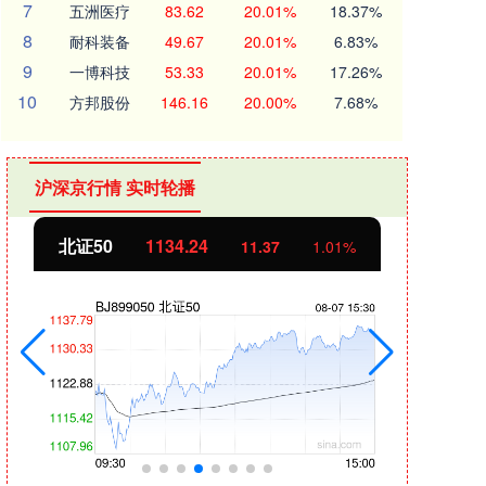
7
五洲医疗
83.62
20.01%
18.37%
8
耐科装备
49.67
20.01%
6.83%
9
一博科技
53.33
20.01%
17.26%
10
方邦股份
146.16
20.00%
7.68%
沪深京行情 实时轮播
北证50
1134.24
创业
11.37
1.01%