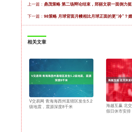
上一篇：
鼎茂策略 第二场辩论结束，郑丽文获一面倒力
下一篇：
98策略 月球背面月幔相比月球正面的更“冷”？
相关文章
V交易网 青海海西州直辖区发生5.2
海越互赢 北交
级地震，震源深度8千米
假日休市安排