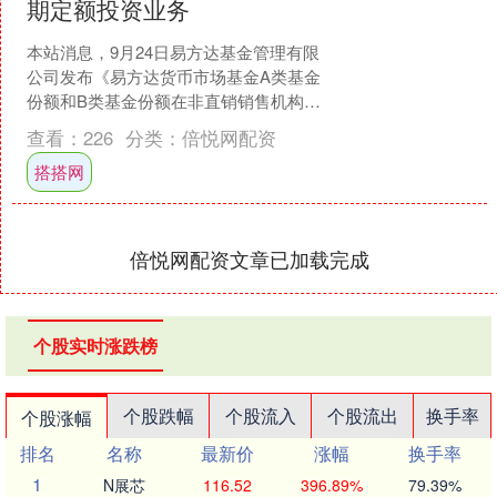
期定额投资业务
本站消息，9月24日易方达基金管理有限
公司发布《易方达货币市场基金A类基金
份额和B类基金份额在非直销销售机构暂
停申购、转换转入及定期定额投资业务
查看：
226
分类：
倍悦网配资
的公告》。公告中....
搭搭网
倍悦网配资文章已加载完成
个股实时涨跌榜
个股跌幅
个股流入
个股流出
换手率
个股涨幅
排名
名称
最新价
涨幅
换手率
1
N展芯
116.52
396.89%
79.39%