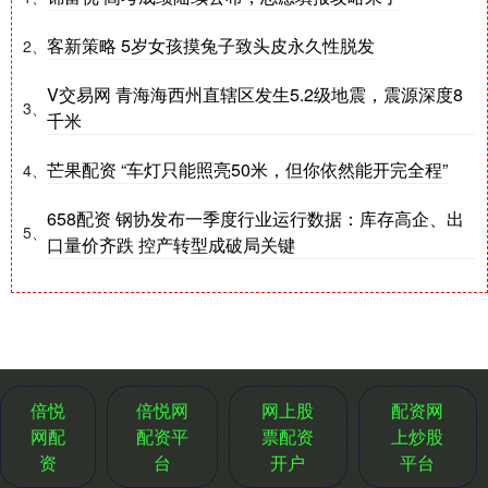
客新策略 5岁女孩摸兔子致头皮永久性脱发
2、
V交易网 青海海西州直辖区发生5.2级地震，震源深度8
3、
千米
芒果配资 “车灯只能照亮50米，但你依然能开完全程”
4、
658配资 钢协发布一季度行业运行数据：库存高企、出
5、
口量价齐跌 控产转型成破局关键
倍悦
倍悦网
网上股
配资网
网配
配资平
票配资
上炒股
资
台
开户
平台