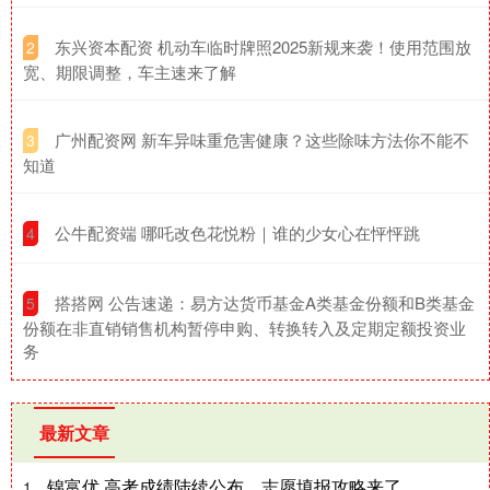
​东兴资本配资 机动车临时牌照2025新规来袭！使用范围放
2
宽、期限调整，车主速来了解
​广州配资网 新车异味重危害健康？这些除味方法你不能不
3
知道
​公牛配资端 哪吒改色花悦粉｜谁的少女心在怦怦跳
4
​搭搭网 公告速递：易方达货币基金A类基金份额和B类基金
5
份额在非直销销售机构暂停申购、转换转入及定期定额投资业
务
最新文章
锦富优 高考成绩陆续公布，志愿填报攻略来了
1、