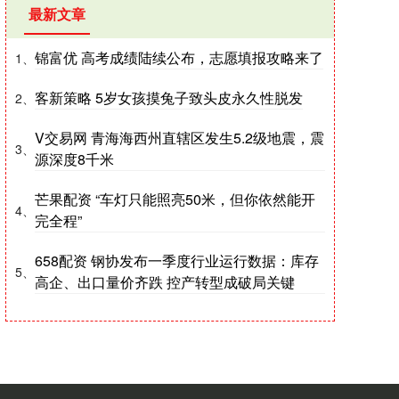
最新文章
锦富优 高考成绩陆续公布，志愿填报攻略来了
1、
客新策略 5岁女孩摸兔子致头皮永久性脱发
2、
V交易网 青海海西州直辖区发生5.2级地震，震
3、
源深度8千米
芒果配资 “车灯只能照亮50米，但你依然能开
4、
完全程”
658配资 钢协发布一季度行业运行数据：库存
5、
高企、出口量价齐跌 控产转型成破局关键