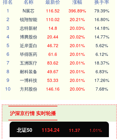
排名
名称
最新价
涨幅
换手率
1
N展芯
116.52
396.89%
79.39%
2
锐翔智能
110.02
20.21%
16.80%
3
志特新材
14.8
20.03%
14.18%
4
博腾股份
20.44
20.02%
14.77%
5
近岸蛋白
46.72
20.01%
5.62%
6
毕得医药
61.6
20.01%
6.12%
7
五洲医疗
83.62
20.01%
18.37%
8
耐科装备
49.67
20.01%
6.83%
9
一博科技
53.33
20.01%
17.26%
10
方邦股份
146.16
20.00%
7.68%
沪深京行情 实时轮播
北证50
1134.24
创业
11.37
1.01%