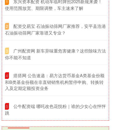
​东兴资本配资 机动车临时牌照2025新规来袭！
1
使用范围放宽、期限调整，车主速来了解
​配资交易宝 石油振动筛网厂家推荐，安平县浩港
2
石油振动筛网厂家靠谱又专业？
​广州配资网 新车异味重危害健康？这些除味方法
3
你不能不知道
​搭搭网 公告速递：易方达货币基金A类基金份额
4
和B类基金份额在非直销销售机构暂停申购、转换转
入及定期定额投资业务
​公牛配资端 哪吒改色花悦粉｜谁的少女心在怦怦
5
跳