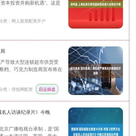
资本投资并购新机遇”。这是
分类：
网上股票配资开户
困局
破产导致大型连锁超市供货受
断档、巧克力制造商宣布将在
分类：
倍悦网配资
启运操盘
城名人访谈纪录片》今晚
北京广播电视台承制，是“国
，逐一走进法国、英国、意大