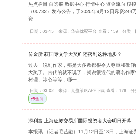
热点栏目 自选股 数据中心 行情中心 资金流向 模
（00732）发布公告，于2025年9月12日斥资24
资....
日期：03-15
来源：华锋优配平台
查看：
159
分类：
传金所 获国际文学大奖咋还落到这种地步？
过去一说到作家，那是大多数都很令人尊重和敬仰
大奖了。古代的就不说了，就说很近代的著名作家
树理、冰心等等，哪一....
日期：03-02
来源：期盈策略APP下载
查看：
178
分
传金所
添利富 上海证券交易所国际投资者大会明日开幕
深证成指
14311.01
39.68
1.02%
200.89
本报讯 （记者毛艺融）11月12日至13日，上海