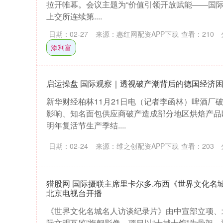
拉开帷幕。会议主题为“价值引领开放赋能——国际
上交所连续第....
日期：02-27
来源：惠红网配资APP下载
查看：
210
添利富
启运操盘 国际观察｜透视破产潮背后的德国经济
新华财经柏林11月21日电（记者李函林）啤酒厂
影响、知名面包供应商破产造成部分地区烘焙产品
明年复活节生产季结....
日期：02-24
来源：维之创配资APP下载
查看：
203
猎股网 国际摄联主席里卡尔多.布西《世界文化名
北京电视台开播
《世界文化名城名人访谈纪录片》由中宣部立项、
际文明互鉴”旗舰影像。项目以“十城十馆”为骨架