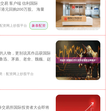
拟交易 客户端 信利国际
4万港元回购200万股。 海量
配资网上炒股平台
象泰配资
的人物，更别说其作品获国际
鲁迅、茅盾、老舍、魏巍、赵
类：
配资网上炒股平台
沪深300
4694.44
1.42%
43.13
0.93%
证券交易所国际投资者大会即将