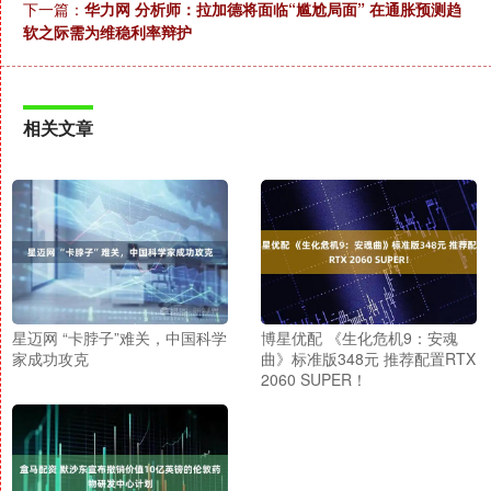
下一篇：
华力网 分析师：拉加德将面临“尴尬局面” 在通胀预测趋
软之际需为维稳利率辩护
相关文章
星迈网 “卡脖子”难关，中国科学
博星优配 《生化危机9：安魂
家成功攻克
曲》标准版348元 推荐配置RTX
2060 SUPER！