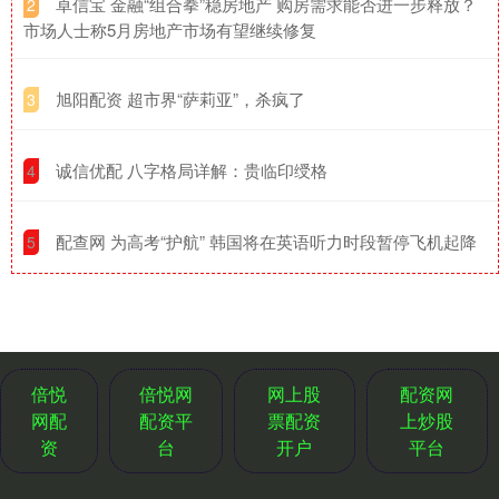
​卓信宝 金融“组合拳”稳房地产 购房需求能否进一步释放？
2
市场人士称5月房地产市场有望继续修复
​旭阳配资 超市界“萨莉亚”，杀疯了
3
​诚信优配 八字格局详解：贵临印绶格
4
​配查网 为高考“护航” 韩国将在英语听力时段暂停飞机起降
5
倍悦
倍悦网
网上股
配资网
网配
配资平
票配资
上炒股
资
台
开户
平台