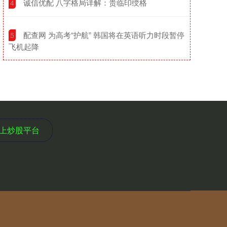
​诚信优配 八字格局详解：贵临印绶格
4
​配查网 为高考“护航” 韩国将在英语听力时段暂停
5
飞机起降
上炒股平台