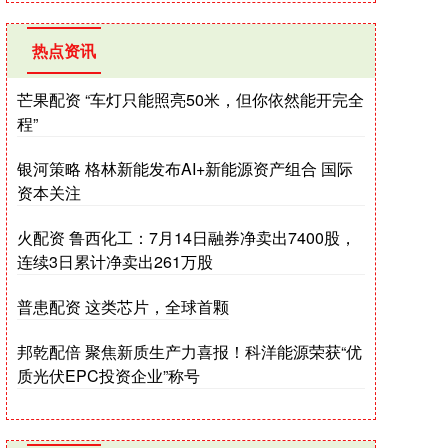
热点资讯
芒果配资 “车灯只能照亮50米，但你依然能开完全
程”
银河策略 格林新能发布AI+新能源资产组合 国际
资本关注
火配资 鲁西化工：7月14日融券净卖出7400股，
连续3日累计净卖出261万股
普患配资 这类芯片，全球首颗
邦乾配倍 聚焦新质生产力喜报！科洋能源荣获“优
质光伏EPC投资企业”称号