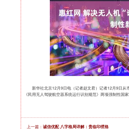
上证指数
3940.04
164.40
2.13%
39.68
新华社北京12月9日电（记者赵文君）记者12月9日从
《民用无人驾驶航空器系统运行识别规范》两项强制性国家标
上一篇：
诚信优配 八字格局详解：贵临印绶格