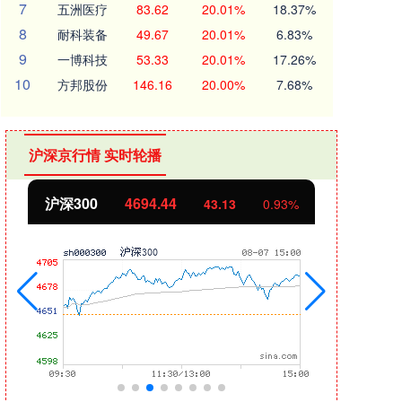
7
五洲医疗
83.62
20.01%
18.37%
8
耐科装备
49.67
20.01%
6.83%
9
一博科技
53.33
20.01%
17.26%
10
方邦股份
146.16
20.00%
7.68%
沪深京行情 实时轮播
沪深300
4694.44
北证
43.13
0.93%