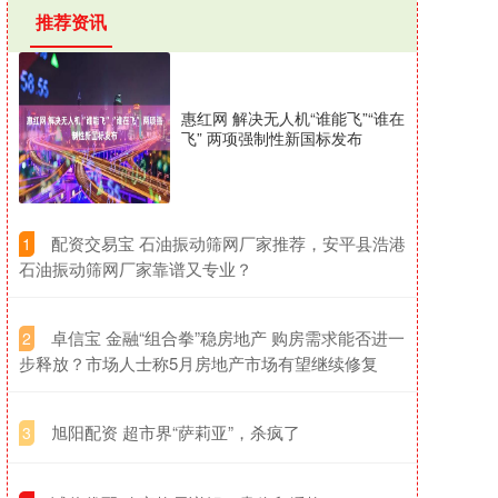
推荐资讯
惠红网 解决无人机“谁能飞”“谁在
飞” 两项强制性新国标发布
​配资交易宝 石油振动筛网厂家推荐，安平县浩港
1
石油振动筛网厂家靠谱又专业？
​卓信宝 金融“组合拳”稳房地产 购房需求能否进一
2
步释放？市场人士称5月房地产市场有望继续修复
​旭阳配资 超市界“萨莉亚”，杀疯了
3