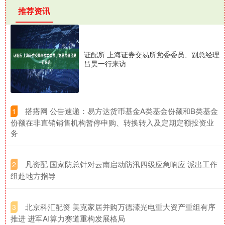
推荐资讯
证配所 上海证券交易所党委委员、副总经理
吕昊一行来访
​搭搭网 公告速递：易方达货币基金A类基金份额和B类基金
1
份额在非直销销售机构暂停申购、转换转入及定期定额投资业
务
​凡资配 国家防总针对云南启动防汛四级应急响应 派出工作
2
组赴地方指导
​北京科汇配资 美克家居并购万德溙光电重大资产重组有序
3
推进 进军AI算力赛道重构发展格局