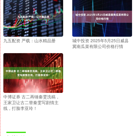
九五配资 严载：山水精品册
城中投资 2025年5月25日威县
冀南瓜菜有限公司价格行情
中博证券 古二再锤秦雯洗稿，
王家卫让古二替秦雯写剧情主
线，打脸李亚玲！