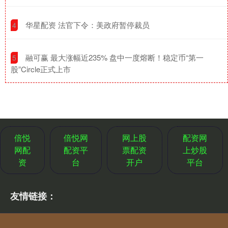
​华星配资 法官下令：美政府暂停裁员
4
​融可赢 最大涨幅近235% 盘中一度熔断！稳定币“第一
5
股”Circle正式上市
倍悦
倍悦网
网上股
配资网
网配
配资平
票配资
上炒股
资
台
开户
平台
友情链接：