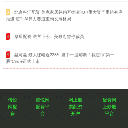
​北京科汇配资 美克家居并购万德溙光电重大资产重组有序
3
推进 进军AI算力赛道重构发展格局
​华星配资 法官下令：美政府暂停裁员
4
​融可赢 最大涨幅近235% 盘中一度熔断！稳定币“第一
5
股”Circle正式上市
倍悦
倍悦网
网上股
配资网
网配
配资平
票配资
上炒股
资
台
开户
平台