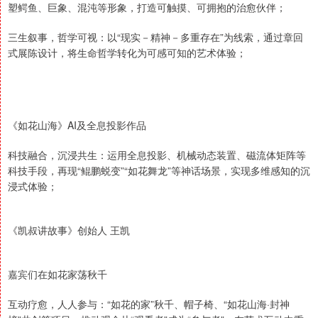
塑鳄鱼、巨象、混沌等形象，打造可触摸、可拥抱的治愈伙伴；
三生叙事，哲学可视：以“现实－精神－多重存在”为线索，通过章回
式展陈设计，将生命哲学转化为可感可知的艺术体验；
《如花山海》AI及全息投影作品
科技融合，沉浸共生：运用全息投影、机械动态装置、磁流体矩阵等
科技手段，再现“鲲鹏蜕变”“如花舞龙”等神话场景，实现多维感知的沉
浸式体验；
《凯叔讲故事》创始人 王凯
嘉宾们在如花家荡秋千
互动疗愈，人人参与：“如花的家”秋千、帽子椅、“如花山海·封神