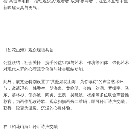
榜”共创等项目，推动观众从“观看者”成为“参与者”，在艺术互动中重
新唤醒天真与勇气；
《如花山海》观众现场共创
公益联结，社会关怀：携手公益组织与艺术工作坊等团体，强化艺术
对现代人群的心理疏导价值与社会联结功能。
此外，展览还特别设置了“共赴如花山海，为你读诗”的声音艺术环
节，邀请冯仑、韩乔生、胡海泉、黄晓明、金靖、刘润、罗振宇、马
东、慕林杉、邵亦波、陶勇、王凯、吴晓波、杨娟等多位联合声音推
荐官，为画作配读诗歌。观众扫描画旁二维码，即可聆听诗声交融，
获得一段更为温暖、沉浸的心灵体验。
在《如花山海》聆听诗声交融