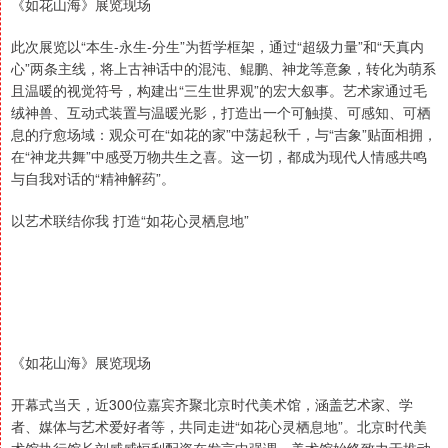
《如花山海》展览现场
此次展览以“本生-永生-分生”为哲学框架，通过“超级力量”和“天真内
心”两条主线，将上古神话中的混沌、鲲鹏、神龙等意象，转化为萌系
且温暖的视觉符号，构建出“三生世界观”的宏大叙事。艺术家通过毛
绒神兽、互动式装置与温暖光影，打造出一个可触摸、可感知、可栖
息的疗愈场域：观众可在“如花的家”中荡起秋千，与“吉象”贴面相拥，
在“神龙共舞”中感受万物共生之喜。这一切，都成为现代人情感共鸣
与自我对话的“精神解药”。
以艺术联结你我 打造“如花心灵栖息地”
《如花山海》展览现场
开幕式当天，近300位嘉宾齐聚北京时代美术馆，涵盖艺术家、学
者、媒体与艺术爱好者等，共同走进“如花心灵栖息地”。北京时代美
术馆执行馆长刘威威恒利配资在发言中强调，美术馆始终致力于推动