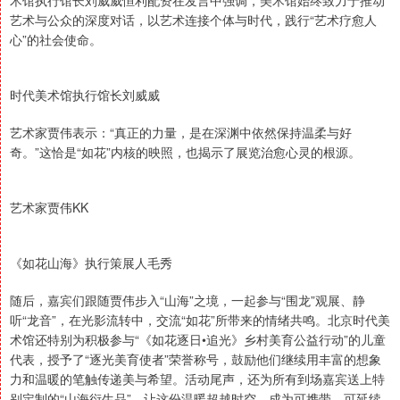
艺术与公众的深度对话，以艺术连接个体与时代，践行“艺术疗愈人
心”的社会使命。
时代美术馆执行馆长刘威威
艺术家贾伟表示：“真正的力量，是在深渊中依然保持温柔与好
奇。”这恰是“如花”内核的映照，也揭示了展览治愈心灵的根源。
艺术家贾伟KK
《如花山海》执行策展人毛秀
随后，嘉宾们跟随贾伟步入“山海”之境，一起参与“围龙”观展、静
听“龙音”，在光影流转中，交流“如花”所带来的情绪共鸣。北京时代美
术馆还特别为积极参与“《如花逐日•追光》乡村美育公益行动”的儿童
代表，授予了“逐光美育使者”荣誉称号，鼓励他们继续用丰富的想象
力和温暖的笔触传递美与希望。活动尾声，还为所有到场嘉宾送上特
别定制的“山海衍生品”，让这份温暖超越时空，成为可携带、可延续