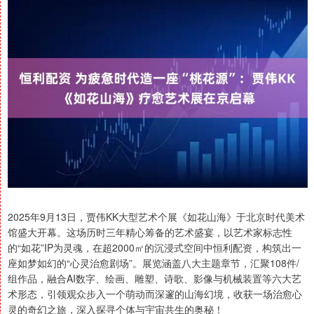
2025年9月13日，贾伟KK大型艺术个展《如花山海》于北京时代美术
馆盛大开幕。这场历时三年精心筹备的艺术盛宴，以艺术家标志性
的“如花”IP为灵魂，在超2000㎡的沉浸式空间中恒利配资，构筑出一
座如梦如幻的“心灵治愈剧场”。展览涵盖八大主题章节，汇聚108件/
组作品，融合AI数字、绘画、雕塑、诗歌、影像与机械装置等六大艺
术形态，引领观众步入一个萌动而深邃的山海幻境，收获一场治愈心
灵的奇幻之旅，深入探寻个体与宇宙共生的奥秘！