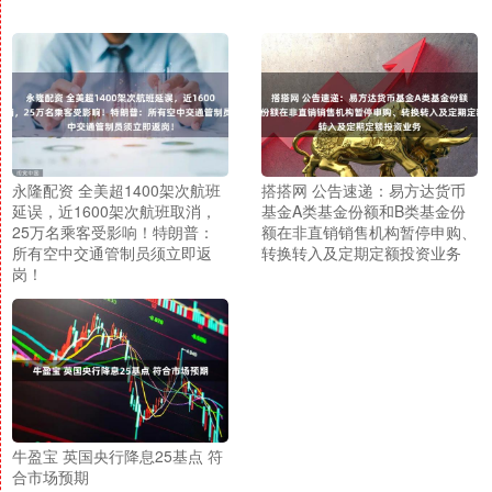
永隆配资 全美超1400架次航班
搭搭网 公告速递：易方达货币
延误，近1600架次航班取消，
基金A类基金份额和B类基金份
25万名乘客受影响！特朗普：
额在非直销销售机构暂停申购、
所有空中交通管制员须立即返
转换转入及定期定额投资业务
岗！
牛盈宝 英国央行降息25基点 符
合市场预期