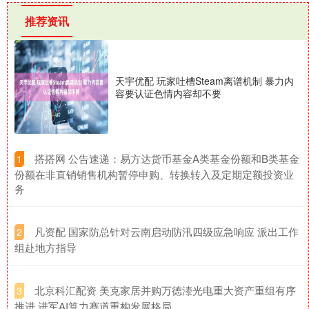
推荐资讯
天宇优配 玩家吐槽Steam离谱机制 暴力内
容要认证色情内容却不要
​搭搭网 公告速递：易方达货币基金A类基金份额和B类基金
1
份额在非直销销售机构暂停申购、转换转入及定期定额投资业
务
​凡资配 国家防总针对云南启动防汛四级应急响应 派出工作
2
组赴地方指导
​北京科汇配资 美克家居并购万德溙光电重大资产重组有序
3
推进 进军AI算力赛道重构发展格局