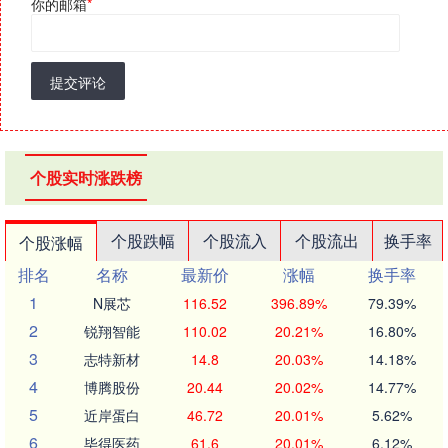
你的邮箱
*
提交评论
个股实时涨跌榜
个股跌幅
个股流入
个股流出
换手率
个股涨幅
排名
名称
最新价
涨幅
换手率
1
N展芯
116.52
396.89%
79.39%
2
锐翔智能
110.02
20.21%
16.80%
3
志特新材
14.8
20.03%
14.18%
4
博腾股份
20.44
20.02%
14.77%
5
近岸蛋白
46.72
20.01%
5.62%
6
毕得医药
61.6
20.01%
6.12%