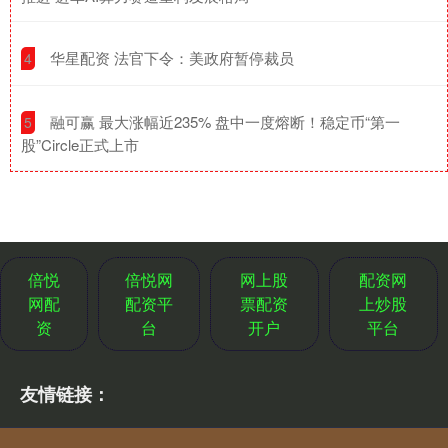
​华星配资 法官下令：美政府暂停裁员
4
​融可赢 最大涨幅近235% 盘中一度熔断！稳定币“第一
5
股”Circle正式上市
倍悦
倍悦网
网上股
配资网
网配
配资平
票配资
上炒股
资
台
开户
平台
友情链接：