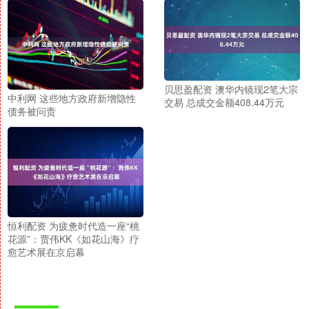
贝思盈配资 澳华内镜现2笔大宗
中利网 这些地方政府新增隐性
交易 总成交金额408.44万元
债务被问责
恒利配资 为疲惫时代造一座“桃
花源”：贾伟KK《如花山海》疗
愈艺术展在京启幕